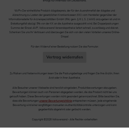
erfolgt nur innerhalb von Deutschland.
*AVP= Der einheitliche Produkt-Abgabepreis, der für den Ausnahmefall der Abgabe und
Abrechnung zu Lasten der gesetzlichen Krankenkassen (KK) vom Hersteller gegenüber der
Informationsstelle für Arzneispezialitäten GmbH (IFA) gem. § III 1, S. 2 AMG anzugeben ist und im
Erstattungsfall abzügl. 5% von der KK an die Apotheke ausgezahlt wird. Bei Doppelpackungen
Summe der Einzel-AVP. Volksversand Versandapotheke liefert schnell, zuverlässig und diskret.
Schenken Sie uns Ihr Vertrauen und überzeugen Sie sich von den vielen Vorteilen unseres Online-
Shops!
Für den Widerruf einer Bestellung nutzen Sie das Formular:
Vertrag widerrufen
Zu Risiken und Nebenwirkungen lesen Sie die Packungsbeilage und fragen Sie Ihre Ärztin, Ihren
Arzt oder in Ihrer Apotheke.
Alle Besucher unserer Webseite sind herzlich eingeladen, Produktbewertungen abzugeben.
Bewertungen können auch von Personen abgegeben werden, die das Produkt nicht bei uns
gekauft haben. Diese Bewertungen werden nicht gesondert gekennzeichnet. Bitte beachten Sie,
dass alle Bewertungen
unserer Bewertungsrichtlinie
entsprechen müssen. Jede eingehende
Bewertung wird einer sorgfältigen manuellen Authentizitätskontrolle unterzogen und kann
gegebenfalls abgelehnt oder gelöscht werden.
Copyright ©2026 Volksversand - Alle Rechte vorbehalten