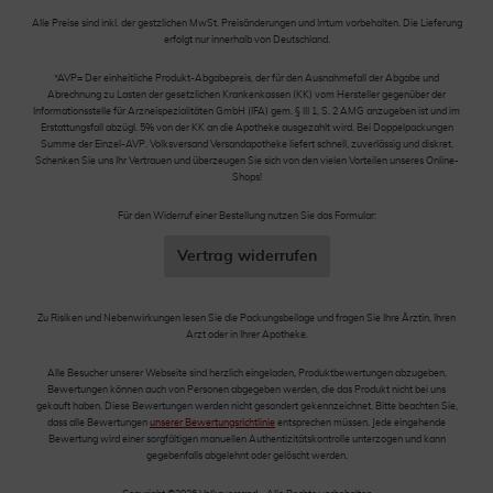
Alle Preise sind inkl. der gestzlichen MwSt. Preisänderungen und Irrtum vorbehalten. Die Lieferung
erfolgt nur innerhalb von Deutschland.
*AVP= Der einheitliche Produkt-Abgabepreis, der für den Ausnahmefall der Abgabe und
Abrechnung zu Lasten der gesetzlichen Krankenkassen (KK) vom Hersteller gegenüber der
Informationsstelle für Arzneispezialitäten GmbH (IFA) gem. § III 1, S. 2 AMG anzugeben ist und im
Erstattungsfall abzügl. 5% von der KK an die Apotheke ausgezahlt wird. Bei Doppelpackungen
Summe der Einzel-AVP. Volksversand Versandapotheke liefert schnell, zuverlässig und diskret.
Schenken Sie uns Ihr Vertrauen und überzeugen Sie sich von den vielen Vorteilen unseres Online-
Shops!
Für den Widerruf einer Bestellung nutzen Sie das Formular:
Vertrag widerrufen
Zu Risiken und Nebenwirkungen lesen Sie die Packungsbeilage und fragen Sie Ihre Ärztin, Ihren
Arzt oder in Ihrer Apotheke.
Alle Besucher unserer Webseite sind herzlich eingeladen, Produktbewertungen abzugeben.
Bewertungen können auch von Personen abgegeben werden, die das Produkt nicht bei uns
gekauft haben. Diese Bewertungen werden nicht gesondert gekennzeichnet. Bitte beachten Sie,
dass alle Bewertungen
unserer Bewertungsrichtlinie
entsprechen müssen. Jede eingehende
Bewertung wird einer sorgfältigen manuellen Authentizitätskontrolle unterzogen und kann
gegebenfalls abgelehnt oder gelöscht werden.