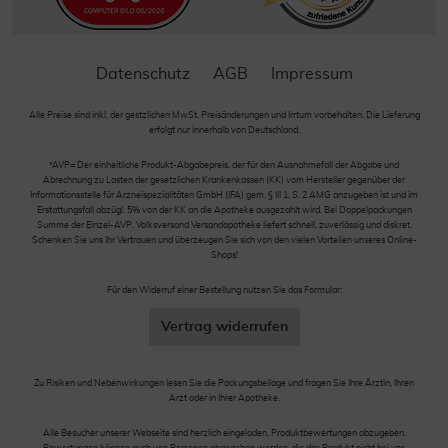
Datenschutz
AGB
Impressum
Alle Preise sind inkl. der gestzlichen MwSt. Preisänderungen und Irrtum vorbehalten. Die Lieferung
erfolgt nur innerhalb von Deutschland.
*AVP= Der einheitliche Produkt-Abgabepreis, der für den Ausnahmefall der Abgabe und
Abrechnung zu Lasten der gesetzlichen Krankenkassen (KK) vom Hersteller gegenüber der
Informationsstelle für Arzneispezialitäten GmbH (IFA) gem. § III 1, S. 2 AMG anzugeben ist und im
Erstattungsfall abzügl. 5% von der KK an die Apotheke ausgezahlt wird. Bei Doppelpackungen
Summe der Einzel-AVP. Volksversand Versandapotheke liefert schnell, zuverlässig und diskret.
Schenken Sie uns Ihr Vertrauen und überzeugen Sie sich von den vielen Vorteilen unseres Online-
Shops!
Für den Widerruf einer Bestellung nutzen Sie das Formular:
Vertrag widerrufen
Zu Risiken und Nebenwirkungen lesen Sie die Packungsbeilage und fragen Sie Ihre Ärztin, Ihren
Arzt oder in Ihrer Apotheke.
Alle Besucher unserer Webseite sind herzlich eingeladen, Produktbewertungen abzugeben.