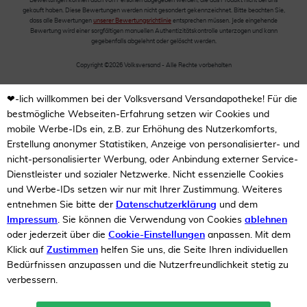
Bewertungen können auch von Personen abgegeben werden, die das Produkt nicht bei uns
gekauft haben. Diese Bewertungen werden nicht gesondert gekennzeichnet. Bitte beachten Sie,
dass alle Bewertungen
unserer Bewertungsrichtlinie
entsprechen müssen. Jede eingehende
Bewertung wird einer sorgfältigen manuellen Authentizitätskontrolle unterzogen und kann
gegebenfalls abgelehnt oder gelöscht werden.
Copyright ©2026 Volksversand - Alle Rechte vorbehalten
❤-lich willkommen bei der Volksversand Versandapotheke! Für die
bestmögliche Webseiten-Erfahrung setzen wir Cookies und
mobile Werbe-IDs ein, z.B. zur Erhöhung des Nutzerkomforts,
Erstellung anonymer Statistiken, Anzeige von personalisierter- und
nicht-personalisierter Werbung, oder Anbindung externer Service-
Dienstleister und sozialer Netzwerke. Nicht essenzielle Cookies
und Werbe-IDs setzen wir nur mit Ihrer Zustimmung. Weiteres
entnehmen Sie bitte der
Datenschutzerklärung
und dem
Impressum
. Sie können die Verwendung von Cookies
ablehnen
oder jederzeit über die
Cookie-Einstellungen
anpassen. Mit dem
Klick auf
Zustimmen
helfen Sie uns, die Seite Ihren individuellen
Bedürfnissen anzupassen und die Nutzerfreundlichkeit stetig zu
verbessern.