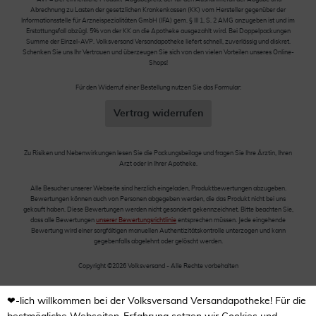
Abrechnung zu Lasten der gesetzlichen Krankenkassen (KK) vom Hersteller gegenüber der
Informationsstelle für Arzneispezialitäten GmbH (IFA) gem. § III 1, S. 2 AMG anzugeben ist und im
Erstattungsfall abzügl. 5% von der KK an die Apotheke ausgezahlt wird. Bei Doppelpackungen
Summe der Einzel-AVP. Volksversand Versandapotheke liefert schnell, zuverlässig und diskret.
Schenken Sie uns Ihr Vertrauen und überzeugen Sie sich von den vielen Vorteilen unseres Online-
Shops!
Für den Widerruf einer Bestellung nutzen Sie das Formular:
Vertrag widerrufen
Zu Risiken und Nebenwirkungen lesen Sie die Packungsbeilage und fragen Sie Ihre Ärztin, Ihren
Arzt oder in Ihrer Apotheke.
Alle Besucher unserer Webseite sind herzlich eingeladen, Produktbewertungen abzugeben.
Bewertungen können auch von Personen abgegeben werden, die das Produkt nicht bei uns
gekauft haben. Diese Bewertungen werden nicht gesondert gekennzeichnet. Bitte beachten Sie,
dass alle Bewertungen
unserer Bewertungsrichtlinie
entsprechen müssen. Jede eingehende
Bewertung wird einer sorgfältigen manuellen Authentizitätskontrolle unterzogen und kann
gegebenfalls abgelehnt oder gelöscht werden.
Copyright ©2026 Volksversand - Alle Rechte vorbehalten
❤-lich willkommen bei der Volksversand Versandapotheke! Für die