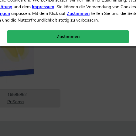
elle Cookies und Werbe-IDs setzen wir nur mit Ihrer Zustimmung. We
lärung
und dem
Impressum
. Sie können die Verwendung von Cookie
Inhalt
5 Kompressen
ungen
anpassen. Mit dem Klick auf
Zustimmen
helfen Sie uns, die Seit
und die Nutzerfreundlichkeit stetig zu verbessern.
Versandkostenfrei
Zustimmen
16595952
PriSoma