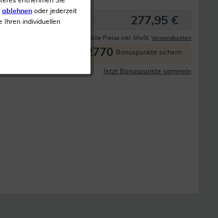
iteres entnehmen Sie
s
ablehnen
oder jederzeit
277,95 €
e Ihren individuellen
Derzeit nicht lieferbar
Alle Preise inkl. MwSt.
Versandkosten
2770
P
Bonuspunkte sichern
Jetzt Bonuspunkte sammeln