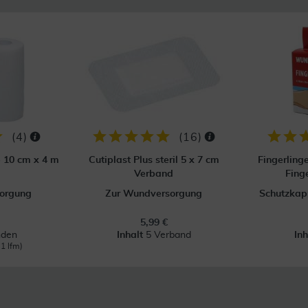
(
4
)
(
16
)
p 10 cm x 4 m
Cutiplast Plus steril 5 x 7 cm
Fingerling
Verband
Fing
orgung
Zur Wundversorgung
Schutzkapp
5,99 €
nden
Inhalt
5 Verband
In
 1 lfm)