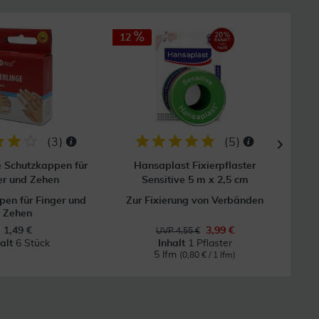
12
(
3
)
(
5
)
e Schutzkappen für
Hansaplast Fixierpflaster
Mull
er und Zehen
Sensitive 5 m x 2,5 cm
en für Finger und
Zur Fixierung von Verbänden
Zehen
1,49 €
3,99 €
UVP 4,55 €
halt
6 Stück
Inhalt
1 Pflaster
5 lfm
(0,80 € / 1 lfm)