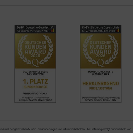
sind inkl. der gestzlichen MwSt. Preisänderungen und Irrtum vorbehalten. Die Lieferung erfolgt nur innerhalb von