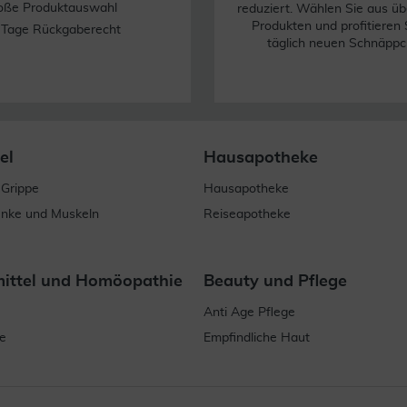
oße Produktauswahl
reduziert. Wählen Sie aus üb
Produkten und profitieren 
 Tage Rückgaberecht
täglich neuen Schnäppc
el
Hausapotheke
 Grippe
Hausapotheke
enke und Muskeln
Reiseapotheke
mittel und Homöopathie
Beauty und Pflege
Anti Age Pflege
e
Empfindliche Haut