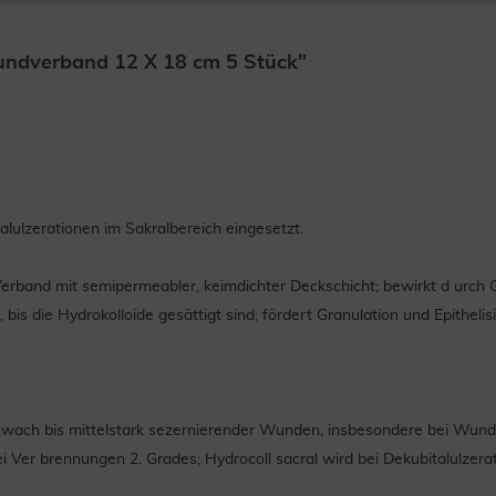
undverband 12 X 18 cm 5 Stück"
alulzerationen im Sakralbereich eingesetzt.
-Verband mit semipermeabler, keimdichter Deckschicht; bewirkt d urch
bis die Hydrokolloide gesättigt sind; fördert Granulation und Epitheli
schwach bis mittelstark sezernierender Wunden, insbesondere bei Wun
bei Ver brennungen 2. Grades; Hydrocoll sacral wird bei Dekubitalulzer