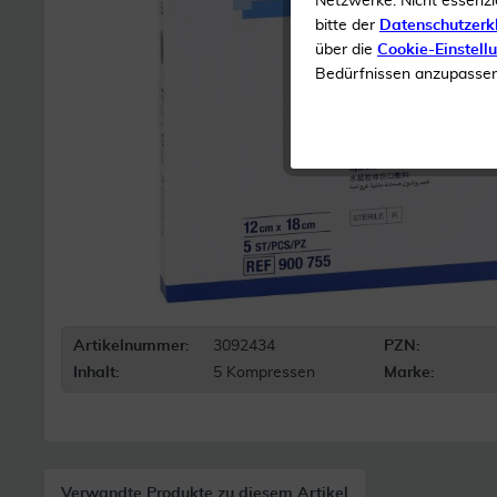
Netzwerke. Nicht essenzi
bitte der
Datenschutzerk
über die
Cookie-Einstell
Bedürfnissen anzupassen 
Artikelnummer:
3092434
PZN:
Inhalt:
5 Kompressen
Marke:
Verwandte Produkte zu diesem Artikel