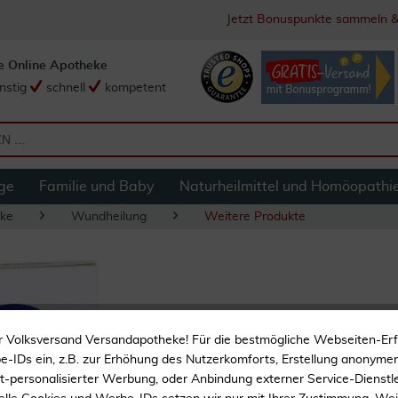
Jetzt Bonuspunkte sammeln &
e Online Apotheke
nstig
schnell
kompetent
ge
Familie und Baby
Naturheilmittel und Homöopathi
ke
Wundheilung
Weitere Produkte
Hydrocoll Sacral 
r Volksversand Versandapotheke! Für die bestmögliche Webseiten-Er
-IDs ein, z.B. zur Erhöhung des Nutzerkomforts, Erstellung anonymer 
ht-personalisierter Werbung, oder Anbindung externer Service-Dienstle
Zur Wundbehandlung