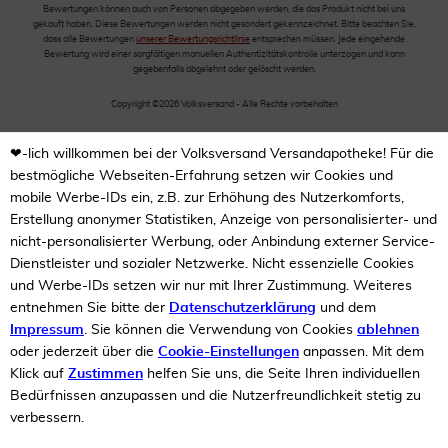
Bewertungen können auch von Personen abgegeben werden, die das Produkt nicht bei uns
gekauft haben. Diese Bewertungen werden nicht gesondert gekennzeichnet. Bitte beachten Sie,
dass alle Bewertungen
unserer Bewertungsrichtlinie
entsprechen müssen. Jede eingehende
Bewertung wird einer sorgfältigen manuellen Authentizitätskontrolle unterzogen und kann
gegebenfalls abgelehnt oder gelöscht werden.
Copyright ©2026 Volksversand - Alle Rechte vorbehalten
❤-lich willkommen bei der Volksversand Versandapotheke! Für die
bestmögliche Webseiten-Erfahrung setzen wir Cookies und
mobile Werbe-IDs ein, z.B. zur Erhöhung des Nutzerkomforts,
Erstellung anonymer Statistiken, Anzeige von personalisierter- und
nicht-personalisierter Werbung, oder Anbindung externer Service-
Dienstleister und sozialer Netzwerke. Nicht essenzielle Cookies
und Werbe-IDs setzen wir nur mit Ihrer Zustimmung. Weiteres
entnehmen Sie bitte der
Datenschutzerklärung
und dem
Impressum
. Sie können die Verwendung von Cookies
ablehnen
oder jederzeit über die
Cookie-Einstellungen
anpassen. Mit dem
Klick auf
Zustimmen
helfen Sie uns, die Seite Ihren individuellen
Bedürfnissen anzupassen und die Nutzerfreundlichkeit stetig zu
verbessern.