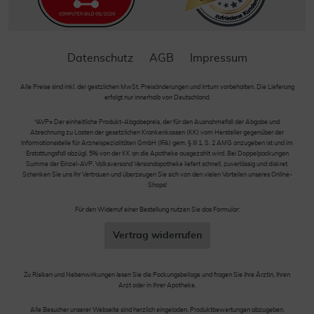
Datenschutz
AGB
Impressum
Alle Preise sind inkl. der gestzlichen MwSt. Preisänderungen und Irrtum vorbehalten. Die Lieferung
erfolgt nur innerhalb von Deutschland.
*AVP= Der einheitliche Produkt-Abgabepreis, der für den Ausnahmefall der Abgabe und
Abrechnung zu Lasten der gesetzlichen Krankenkassen (KK) vom Hersteller gegenüber der
Informationsstelle für Arzneispezialitäten GmbH (IFA) gem. § III 1, S. 2 AMG anzugeben ist und im
Erstattungsfall abzügl. 5% von der KK an die Apotheke ausgezahlt wird. Bei Doppelpackungen
Summe der Einzel-AVP. Volksversand Versandapotheke liefert schnell, zuverlässig und diskret.
Schenken Sie uns Ihr Vertrauen und überzeugen Sie sich von den vielen Vorteilen unseres Online-
Shops!
Für den Widerruf einer Bestellung nutzen Sie das Formular:
Vertrag widerrufen
Zu Risiken und Nebenwirkungen lesen Sie die Packungsbeilage und fragen Sie Ihre Ärztin, Ihren
Arzt oder in Ihrer Apotheke.
Alle Besucher unserer Webseite sind herzlich eingeladen, Produktbewertungen abzugeben.