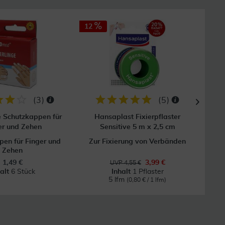
12
(
3
)
(
5
)
e Schutzkappen für
Hansaplast Fixierpflaster
Mull
er und Zehen
Sensitive 5 m x 2,5 cm
en für Finger und
Zur Fixierung von Verbänden
Zehen
1,49 €
3,99 €
UVP 4,55 €
halt
6 Stück
Inhalt
1 Pflaster
5 lfm
(0,80 € / 1 lfm)