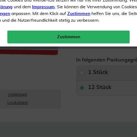
elle Cookies und Werbe-IDs setzen wir nur mit Ihrer Zustimmung. We
Besonders zugfest
lärung
und dem
Impressum
. Sie können die Verwendung von Cookie
ungen
anpassen. Mit dem Klick auf
Zustimmen
helfen Sie uns, die Seit
und die Nutzerfreundlichkeit stetig zu verbessern.
Inhalt
12 Verband
Versandkostenfrei
Zustimmen
In folgenden Packungsgrö
1 Stück
12 Stück
15886848
Leukotape