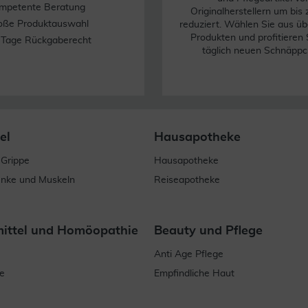
mpetente Beratung
Originalherstellern um bis
oße Produktauswahl
reduziert. Wählen Sie aus üb
Produkten und profitieren 
 Tage Rückgaberecht
täglich neuen Schnäppc
el
Hausapotheke
 Grippe
Hausapotheke
enke und Muskeln
Reiseapotheke
mittel und Homöopathie
Beauty und Pflege
Anti Age Pflege
e
Empfindliche Haut