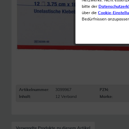
Netzwerke. Nicht essenzi
bitte der
Datenschutzerk
über die
Cookie-Einstell
Bedürfnissen anzupassen 
Artikelnummer:
3099967
PZN:
Inhalt:
12 Verband
Marke:
Verwandte Produkte zu diesem Artikel