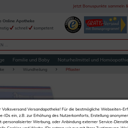
Jetzt Bonuspunkte sammeln &
e Online Apotheke
nstig
schnell
kompetent
ge
Familie und Baby
Naturheilmittel und Homöopathi
ke
Wundheilung
Pflaster
Leukotape Classic
r Volksversand Versandapotheke! Für die bestmögliche Webseiten-Er
-IDs ein, z.B. zur Erhöhung des Nutzerkomforts, Erstellung anonymer 
ht-personalisierter Werbung, oder Anbindung externer Service-Dienstle
Hohe Klebekraft