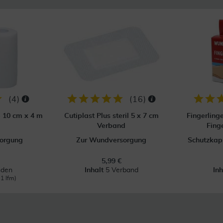
(
4
)
(
16
)
p 10 cm x 4 m
Cutiplast Plus steril 5 x 7 cm
Fingerling
Verband
Fing
orgung
Zur Wundversorgung
Schutzkapp
5,99 €
nden
Inhalt
5 Verband
In
 1 lfm)