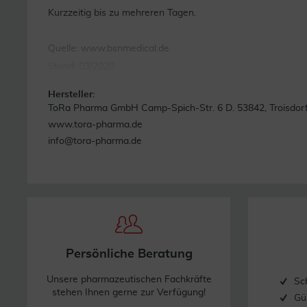
Kurzzeitig bis zu mehreren Tagen.
Quelle: www.bsnmedical.de
Stand: 03/2020
Hersteller:
ToRa Pharma GmbH Camp-Spich-Str. 6 D. 53842, Troisdor
www.tora-pharma.de
info@tora-pharma.de
Persönliche Beratung
Unsere pharmazeutischen Fachkräfte
Sc
stehen Ihnen gerne zur Verfügung!
Gü