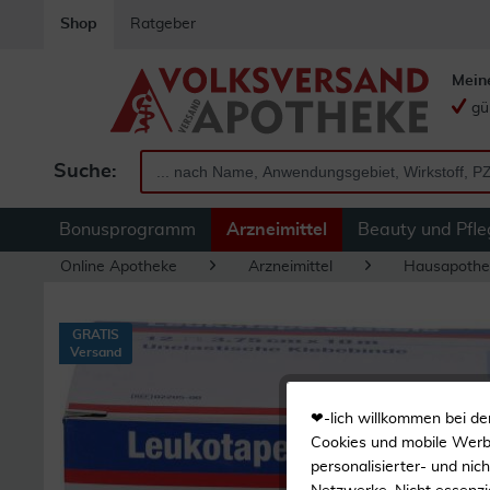
Shop
Ratgeber
Mein
gü
Suche:
Bonusprogramm
Arzneimittel
Beauty und Pfle
Online Apotheke
Arzneimittel
Hausapothe
GRATIS
Versand
❤-lich willkommen bei de
Cookies und mobile Werbe
personalisierter- und nic