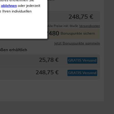
iteres entnehmen Sie
s
ablehnen
oder jederzeit
e Ihren individuellen
248,75 €
Derzeit nicht lieferbar
Alle Preise inkl. MwSt.
Versandkosten
2480
P
Bonuspunkte sichern
Jetzt Bonuspunkte sammeln
ßen erhältlich
25,78 €
GRATIS Versand
248,75 €
GRATIS Versand