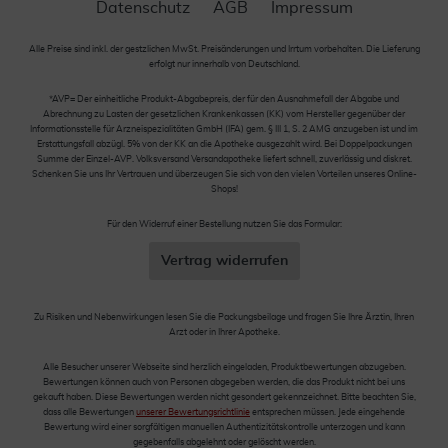
Datenschutz
AGB
Impressum
Alle Preise sind inkl. der gestzlichen MwSt. Preisänderungen und Irrtum vorbehalten. Die Lieferung
erfolgt nur innerhalb von Deutschland.
*AVP= Der einheitliche Produkt-Abgabepreis, der für den Ausnahmefall der Abgabe und
Abrechnung zu Lasten der gesetzlichen Krankenkassen (KK) vom Hersteller gegenüber der
Informationsstelle für Arzneispezialitäten GmbH (IFA) gem. § III 1, S. 2 AMG anzugeben ist und im
Erstattungsfall abzügl. 5% von der KK an die Apotheke ausgezahlt wird. Bei Doppelpackungen
Summe der Einzel-AVP. Volksversand Versandapotheke liefert schnell, zuverlässig und diskret.
Schenken Sie uns Ihr Vertrauen und überzeugen Sie sich von den vielen Vorteilen unseres Online-
Shops!
Für den Widerruf einer Bestellung nutzen Sie das Formular:
Vertrag widerrufen
Zu Risiken und Nebenwirkungen lesen Sie die Packungsbeilage und fragen Sie Ihre Ärztin, Ihren
Arzt oder in Ihrer Apotheke.
Alle Besucher unserer Webseite sind herzlich eingeladen, Produktbewertungen abzugeben.
Bewertungen können auch von Personen abgegeben werden, die das Produkt nicht bei uns
gekauft haben. Diese Bewertungen werden nicht gesondert gekennzeichnet. Bitte beachten Sie,
dass alle Bewertungen
unserer Bewertungsrichtlinie
entsprechen müssen. Jede eingehende
Bewertung wird einer sorgfältigen manuellen Authentizitätskontrolle unterzogen und kann
gegebenfalls abgelehnt oder gelöscht werden.