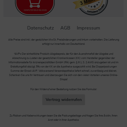
Datenschutz
AGB
Impressum
Alle Preise sind inkl. der gestzlichen MwSt. Preisänderungen und Irrtum vorbehalten. Die Lieferung
erfolgt nur innerhalb von Deutschland.
*AVP= Der einheitliche Produkt-Abgabepreis, der für den Ausnahmefall der Abgabe und
Abrechnung zu Lasten der gesetzlichen Krankenkassen (KK) vom Hersteller gegenüber der
Informationsstelle für Arzneispezialitäten GmbH (IFA) gem. § III 1, S. 2 AMG anzugeben ist und im
Erstattungsfall abzügl. 5% von der KK an die Apotheke ausgezahlt wird. Bei Doppelpackungen
Summe der Einzel-AVP. Volksversand Versandapotheke liefert schnell, zuverlässig und diskret.
Schenken Sie uns Ihr Vertrauen und überzeugen Sie sich von den vielen Vorteilen unseres Online-
Shops!
Für den Widerruf einer Bestellung nutzen Sie das Formular:
Vertrag widerrufen
Zu Risiken und Nebenwirkungen lesen Sie die Packungsbeilage und fragen Sie Ihre Ärztin, Ihren
Arzt oder in Ihrer Apotheke.