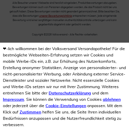
Alle Besucher unserer Webseite sind herzlich eingeladen, Produktbewertungen abzugeben.
Bewertungen können auch von Personen abgegeben werden, die das Produkt nicht bei uns
gekauft haben. Diese Bewertungen werden nicht gesondert gekennzeichnet. Bitte beachten Sie,
dass alle Bewertungen
unserer Bewertungsrichtlinie
entsprechen müssen. Jede eingehende
Bewertung wird einer sorgfältigen manuellen Authentizitätskontrolle unterzogen und kann
gegebenfalls abgelehnt oder gelöscht werden.
Copyright ©2026 Volksversand - Alle Rechte vorbehalten
❤-lich willkommen bei der Volksversand Versandapotheke! Für die
bestmögliche Webseiten-Erfahrung setzen wir Cookies und
mobile Werbe-IDs ein, z.B. zur Erhöhung des Nutzerkomforts,
Erstellung anonymer Statistiken, Anzeige von personalisierter- und
nicht-personalisierter Werbung, oder Anbindung externer Service-
Dienstleister und sozialer Netzwerke. Nicht essenzielle Cookies
und Werbe-IDs setzen wir nur mit Ihrer Zustimmung. Weiteres
entnehmen Sie bitte der
Datenschutzerklärung
und dem
Impressum
. Sie können die Verwendung von Cookies
ablehnen
oder jederzeit über die
Cookie-Einstellungen
anpassen. Mit dem
Klick auf
Zustimmen
helfen Sie uns, die Seite Ihren individuellen
Bedürfnissen anzupassen und die Nutzerfreundlichkeit stetig zu
verbessern.