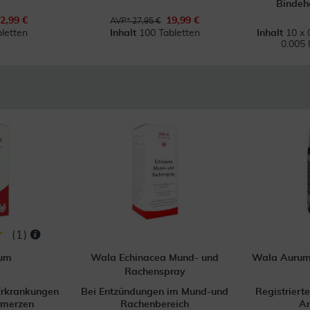
Bindeh
2,99 €
19,99 €
AVP* 27,95 €
letten
Inhalt
100 Tabletten
Inhalt
10 x 
0.005 
(
1
)
lum
Wala Echinacea Mund- und
Wala Aurum
Rachenspray
Erkrankungen
Bei Entzündungen im Mund-und
Registriert
hmerzen
Rachenbereich
Ar