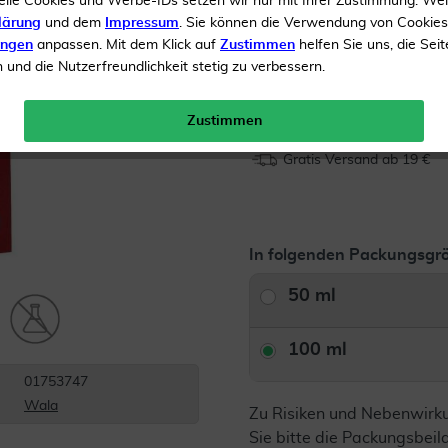
elle Cookies und Werbe-IDs setzen wir nur mit Ihrer Zustimmung. We
Konservierungsstoffen
lärung
und dem
Impressum
. Sie können die Verwendung von Cookie
ungen
anpassen. Mit dem Klick auf
Zustimmen
helfen Sie uns, die Seit
Inhalt
100 ml Öl
und die Nutzerfreundlichkeit stetig zu verbessern.
Menge:
Zustimmen
Gratis Versand ab 19 €
In folgenden Packungsgrö
50 ml
100 ml
01753747
Wala
Zu Risiken und Nebenwirk
Sie bitte die Packungsbei