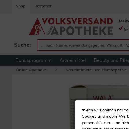
Shop
Ratgeber
Mein
gü
Suche:
Bonusprogramm
Arzneimittel
Beauty und Pfle
Online Apotheke
Naturheilmittel und Homöopathie
❤-lich willkommen bei de
Cookies und mobile Werbe
personalisierter- und nic