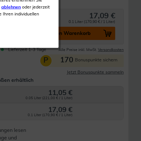
iteres entnehmen Sie
s
ablehnen
oder jederzeit
e Ihren individuellen
17,09 €
0.1 Liter (170,90 € / 1 Liter)
In den Warenkorb
Lieferzeit 1-3 Tage
Alle Preise inkl. MwSt.
Versandkosten
170
P
Bonuspunkte sichern
Jetzt Bonuspunkte sammeln
ßen erhältlich
11,05 €
0.05 Liter (221,00 € / 1 Liter)
17,09 €
0.1 Liter (170,90 € / 1 Liter)
ungen lesen
lage und