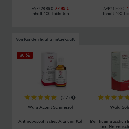
22,99 €
1
AVP* 28,86 €
AVP* 19,00 €
Inhalt
100 Tabletten
Inhalt
400 Tab
Von Kunden häufig mitgekauft
30
(
27
)
Wala Aconit Schmerzöl
Wala So
Anthroposophisches Arzneimittel
Bei rheumatischen 
und Nervensc