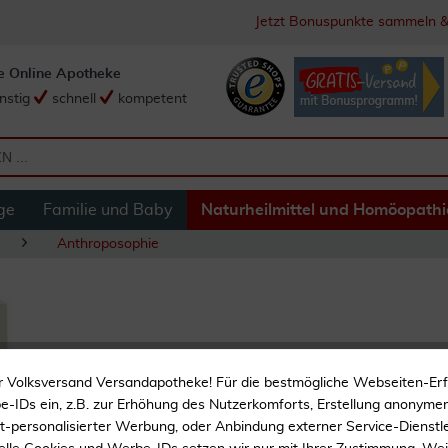
Jetzt Bonuspunkte sammeln &
e Online Apotheke
nstig
schnell
kompetent
ge
Familie und Baby
Naturheilmittel und Homöopathi
Anthroposophie
Wala Malvenöl 10
r Volksversand Versandapotheke! Für die bestmögliche Webseiten-Er
-IDs ein, z.B. zur Erhöhung des Nutzerkomforts, Erstellung anonymer 
Stärkt
ht-personalisierter Werbung, oder Anbindung externer Service-Dienstle
Frei von künstlichen Duft