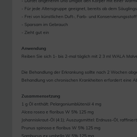
- Duftet angenehm und umgibt den Körper mit einer wärm
- Für jede Altersgruppe geeignet, bereits ab dem Säuglings
- Frei von künstlichen Duft-, Farb- und Konservierungsstof
- Sparsam im Gebrauch
- Zieht gut ein
Anwendung
Reiben Sie sich 1- bis 2-mal täglich mit 2 3 ml WALA Mal
Die Behandlung der Erkrankung sollte nach 2 Wochen abgesc
Behandlung von chronischen Krankheiten erfordert eine A
Zusammensetzung
1 g Öl enthält: Pelargoniumblütenöl 4 mg
Alcea rosea e floribus W 5% 125 mg
Johanniskraut-Öl (4:1); Auszugsmittel: Erdnuss-Öl, raffinie
Prunus spinosa e floribus W 5% 125 mg
Sambucus ex umbella W 5% 125 mg