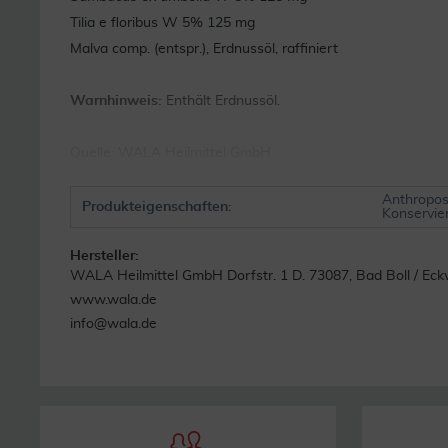
Tilia e floribus W 5% 125 mg
Malva comp. (entspr.), Erdnussöl, raffiniert
Warnhinweis:
Enthält Erdnussöl.
Quelle: WALA Heilmittel GmbH
Anthropos
Produkteigenschaften:
Konservie
Hersteller:
WALA Heilmittel GmbH Dorfstr. 1 D. 73087, Bad Boll / Ec
www.wala.de
info@wala.de