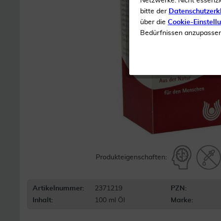
Netzwerke. Nicht essenzi
bitte der
Datenschutzerk
über die
Cookie-Einstell
Bedürfnissen anzupassen 
Produkteigenschaften:
Artikelnummer:
2371219
PZN:
Inhalt:
100 ml Öl
Marke: