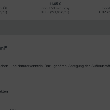
11,05 €
l Öl
Inhalt
50 ml Spray
Inha
0.05 l
0.02 k
/ 1 l)
(221,00 € / 1 l)
ml"
n- und Naturerkenntnis. Dazu gehören: Anregung des Aufbaustoffwe
fekten