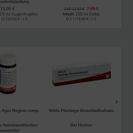
autentzündung
11,05 €
7,99 €
UVP 11,53 €
0.5 ml Augentropfen
Inhalt
100 ml Salbe
l
0.1 l
(2.210,00 € / 1 l)
(79,90 € / 1 l)
 Apis Regina comp.
Wala Plantago Bronchialbalsam
W
es homöopathisches
Bei Husten
zneimittel