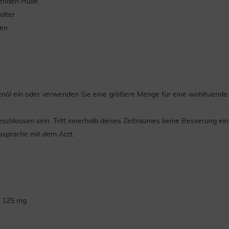
enden Hülle
alter
fen
venöl ein oder verwenden Sie eine größere Menge für eine wohltuend
hlossen sein. Tritt innerhalb dieses Zeitraumes keine Besserung ein, 
bsprache mit dem Arzt.
rt 125 mg