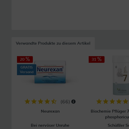
Verwandte Produkte zu diesem Artikel
20
31
GRATIS
Versand
(
66
)
Neurexan
Biochemie Pflüger
phosphoric
Bei nervöser Unruhe
Schüßler S