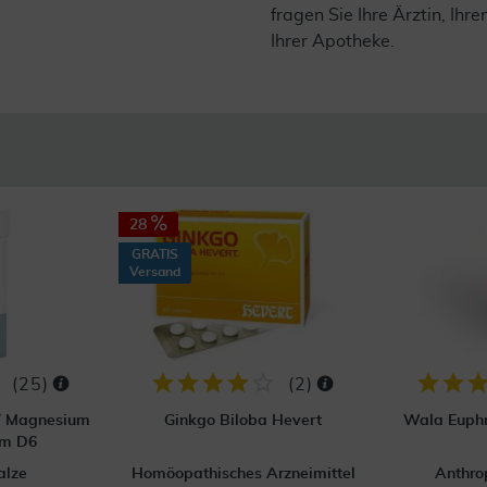
fragen Sie Ihre Ärztin, Ihre
Ihrer Apotheke.
28
GRATIS
Versand
(
25
)
(
2
)
 7 Magnesium
Ginkgo Biloba Hevert
Wala Euphr
um D6
alze
Homöopathisches Arzneimittel
Anthro