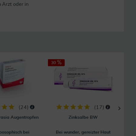
n Arzt oder in
30
32
(
24
)
(
17
)
asia Augentropfen
Zinksalbe BW
posophisch bei
Bei wunder, gereizter Haut
Hom