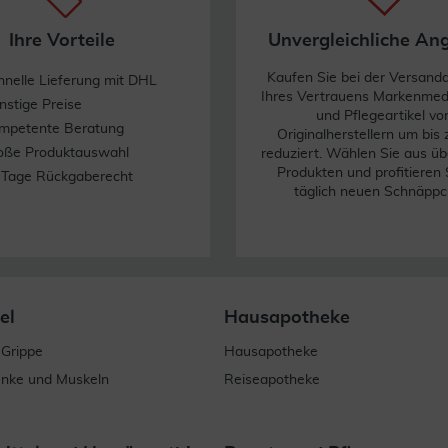
Ihre Vorteile
Unvergleichliche An
Kaufen Sie bei der Versand
hnelle Lieferung mit DHL
Ihres Vertrauens Markenme
nstige Preise
und Pflegeartikel vo
mpetente Beratung
Originalherstellern um bis
oße Produktauswahl
reduziert. Wählen Sie aus üb
Produkten und profitieren 
 Tage Rückgaberecht
täglich neuen Schnäppc
el
Hausapotheke
 Grippe
Hausapotheke
enke und Muskeln
Reiseapotheke