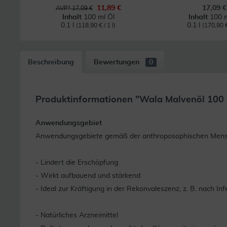
11,89 €
17,09 €
AVP* 17,09 €
Inhalt
100 ml Öl
Inhalt
100 m
0.1 l
0.1 l
(118,90 € / 1 l)
(170,90 € 
Beschreibung
Bewertungen
0
Produktinformationen "Wala Malvenöl 100 
Anwendungsgebiet
Anwendungsgebiete gemäß der anthroposophischen Mensche
- Lindert die Erschöpfung
- Wirkt aufbauend und stärkend
- Ideal zur Kräftigung in der Rekonvaleszenz, z. B. nach In
- Natürliches Arzneimittel