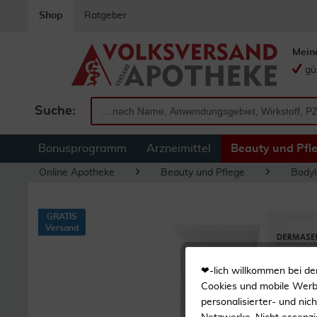
Shop
Ratgeber
Mein
gü
Suche:
Bonusprogramm
Arzneimittel
Beauty und Pfl
Online Apotheke
Beauty und Pflege
Bodyl
GRATIS
Versand
❤-lich willkommen bei de
Cookies und mobile Werbe
personalisierter- und nic