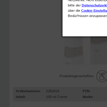
Netzwerke. Nicht essenzi
bitte der
Datenschutzerk
über die
Cookie-Einstell
Bedürfnissen anzupassen 
Produkteigenschaften:
Artikelnummer:
2281624
PZN:
Inhalt:
100 ml Creme
Marke: