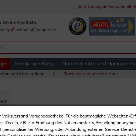
Jetzt Bonuspunkte sammeln &
e Online Apotheke
nstig
schnell
kompetent
ege
Familie und Baby
Naturheilmittel und Homöopathi
otion und Körperpflege
Trockene und gereizte Haut
Dermasence Adtop
r Volksversand Versandapotheke! Für die bestmögliche Webseiten-Er
-IDs ein, z.B. zur Erhöhung des Nutzerkomforts, Erstellung anonymer 
ht-personalisierter Werbung, oder Anbindung externer Service-Dienstle
Bei trockener Haut