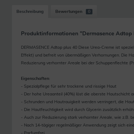
Beschreibung
Bewertungen
0
Produktinformationen "Dermasence Adtop 
DERMASENCE Adtop plus 40 Diese Urea-Creme ist speziell fü
Effekt) und befreit von übermäßigen Verhornungen. Die Ha
Reduzierung verhornter Areale bei der Schuppenflechte (P
Eigenschaften
:
- Spezialpflege für sehr trockene und rissige Haut
- Der hohe Ureaanteil (40%) löst die oberste Hautschicht
- Schrunden und Hautrauigkeit werden verringert, die Haut
- Die Hautfeuchtigkeit wird durch Glycerin zusätzlich erhöh
- Auch zur Reduzierung stark verhornter Areale, wie z.B. b
- Nach 14-tägiger regelmäßiger Anwendung zeigt sich ein
- Parfumfrei