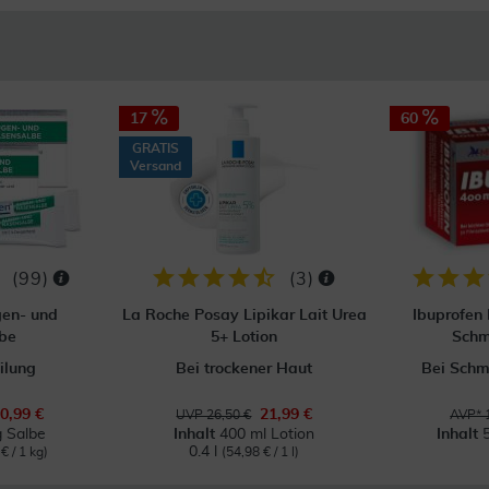
17
60
GRATIS
Versand
(
99
)
(
3
)
en- und
La Roche Posay Lipikar Lait Urea
Ibuprofen
be
5+ Lotion
Schm
ilung
Bei trockener Haut
Bei Schm
0,99 €
21,99 €
UVP 26,50 €
AVP* 
g Salbe
Inhalt
400 ml Lotion
Inhalt
0.4 l
€ / 1 kg)
(54,98 € / 1 l)