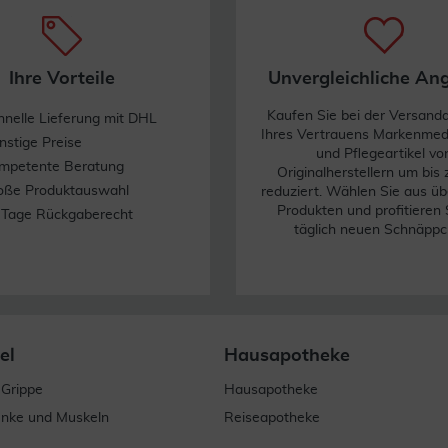
Ihre Vorteile
Unvergleichliche An
Kaufen Sie bei der Versand
hnelle Lieferung mit DHL
Ihres Vertrauens Markenme
nstige Preise
und Pflegeartikel vo
mpetente Beratung
Originalherstellern um bis
oße Produktauswahl
reduziert. Wählen Sie aus üb
Produkten und profitieren 
 Tage Rückgaberecht
täglich neuen Schnäppc
el
Hausapotheke
 Grippe
Hausapotheke
enke und Muskeln
Reiseapotheke