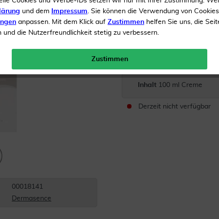
elle Cookies und Werbe-IDs setzen wir nur mit Ihrer Zustimmung. We
Hautbarriere stärkend
lärung
und dem
Impressum
. Sie können die Verwendung von Cookie
ungen
anpassen. Mit dem Klick auf
Zustimmen
helfen Sie uns, die Seit
Der Artikel wird in d
und die Nutzerfreundlichkeit stetig zu verbessern.
Zum angegebenen Nachfol
Zustimmen
Inhalt
100 ml Creme
Derzeit nicht verfügbar
00018141
Dermasence