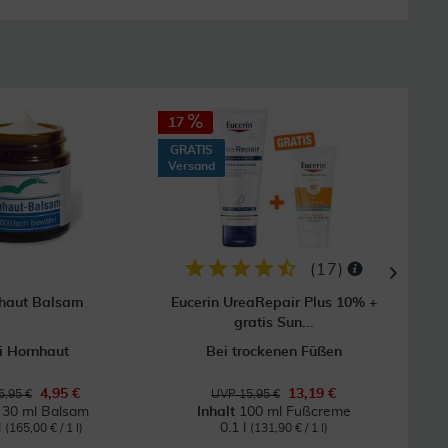
17
8
GRATIS
Versand
(
17
)
haut Balsam
Eucerin UreaRepair Plus 10% +
Allgä
gratis Sun...
i Hornhaut
Bei trockenen Füßen
4,95 €
13,19 €
6,95 €
UVP 15,95 €
t
30 ml Balsam
Inhalt
100 ml Fußcreme
l
0.1 l
(165,00 € / 1 l)
(131,90 € / 1 l)