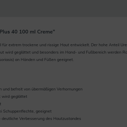
Plus 40 100 ml Creme"
r extrem trockene und rissige Haut entwickelt. Der hohe Anteil Urea 
ut wird geglättet und besonders im Hand- und Fußbereich werden Raui
soriasis) an Händen und Füßen geeignet.
 an und befreit von übermäßigen Verhornungen
 wird geglättet
t
ei Schuppenflechte, geeignet
e deutliche Verbesserung des Hautzustandes