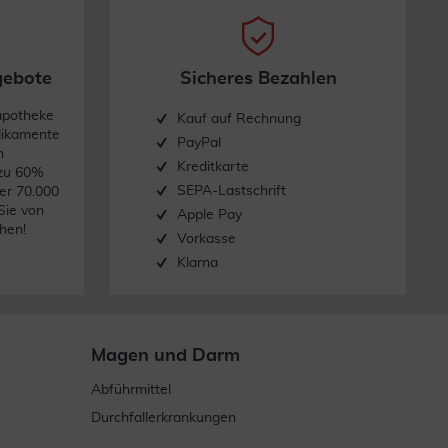
gebote
Sicheres Bezahlen
apotheke
Kauf auf Rechnung
dikamente
PayPal
n
Kreditkarte
 zu 60%
SEPA-Lastschrift
er 70.000
Sie von
Apple Pay
hen!
Vorkasse
Klarna
Magen und Darm
Abführmittel
Durchfallerkrankungen