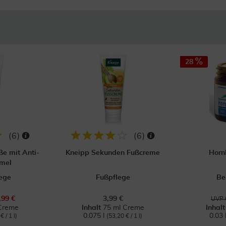
28
(
6
)
(
6
)
ße mit Anti-
Kneipp Sekunden Fußcreme
Horn
rmel
lege
Fußpflege
Be
,99 €
3,99 €
UVP 
Creme
Inhalt
75 ml Creme
Inhal
0.075 l
0.03 
€ / 1 l)
(53,20 € / 1 l)