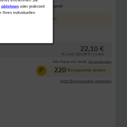
iteres entnehmen Sie
Hautberuhigend 
s
ablehnen
oder jederzeit
e Ihren individuellen
ieser Form nicht mehr angeboten.
ger
22,10 €
0.1 Liter (221,00 € / 1 Liter)
Alle Preise inkl. MwSt.
Versandkosten
220
P
Bonuspunkte sichern
Jetzt Bonuspunkte sammeln