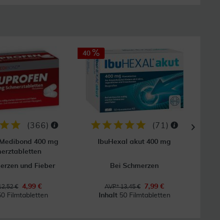
40
8
GRAT
Vers
(
366
)
(
71
)
 Medibond 400 mg
IbuHexal akut 400 mg
erztabletten
erzen und Fieber
Bei Schmerzen
4,99 €
7,99 €
12,52 €
AVP* 13,45 €
50 Filmtabletten
Inhalt
50 Filmtabletten