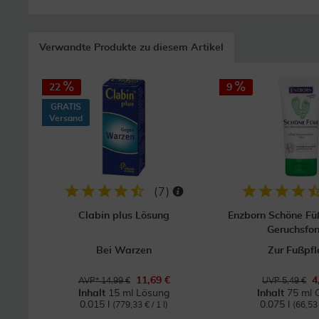
Verwandte Produkte zu diesem Artikel
22
9
GRATIS
Versand
(
7
)
Clabin plus Lösung
Enzborn Schöne Fü
Geruchsfo
Bei Warzen
Zur Fußpf
11,69 €
4
AVP* 14,99 €
UVP 5,49 €
Inhalt
15 ml Lösung
Inhalt
75 ml 
0.015 l
0.075 l
(779,33 € / 1 l)
(66,53 