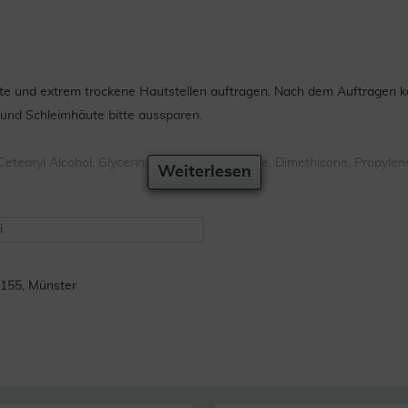
e und extrem trockene Hautstellen auftragen. Nach dem Auftragen kann
nd Schleimhäute bitte aussparen.
etearyl Alcohol, Glycerin, Ethylhexyl Palmitate, Dimethicone, Propylen
Weiterlesen
i
155, Münster