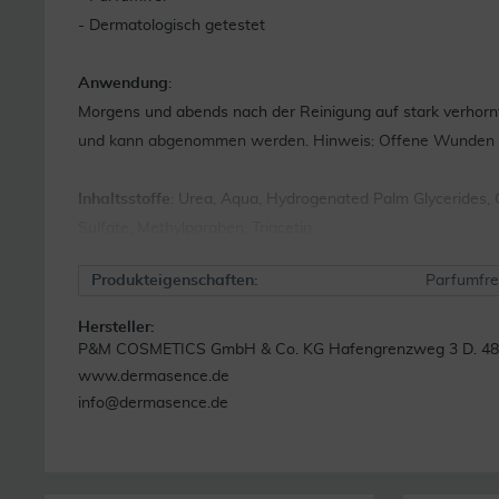
- Dermatologisch getestet
Anwendung
:
Morgens und abends nach der Reinigung auf stark verhornt
und kann abgenommen werden. Hinweis: Offene Wunden u
Inhaltsstoffe
: Urea, Aqua, Hydrogenated Palm Glycerides, C
Sulfate, Methylparaben, Triacetin
Produkteigenschaften:
Parfumfre
Hersteller:
P&M COSMETICS GmbH & Co. KG Hafengrenzweg 3 D. 48
www.dermasence.de
info@dermasence.de