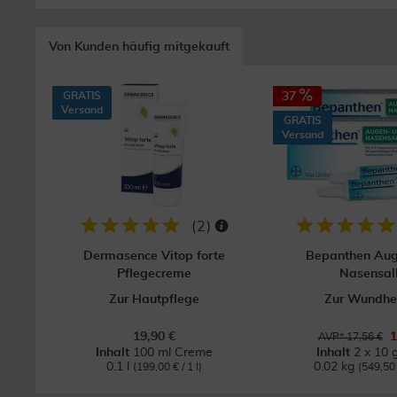
Von Kunden häufig mitgekauft
GRATIS
37
Versand
GRATIS
Versand
(
2
)
Dermasence Vitop forte
Bepanthen Aug
Pflegecreme
Nasensal
Zur Hautpflege
Zur Wundhe
19,90 €
1
AVP* 17,56 €
Inhalt
100 ml Creme
Inhalt
2 x 10 
0.1 l
0.02 kg
(199,00 € / 1 l)
(549,50 