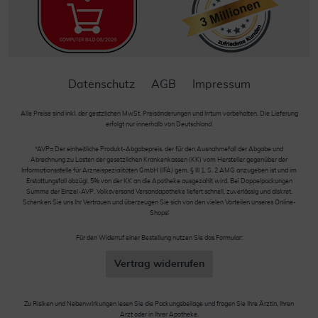
Datenschutz
AGB
Impressum
Alle Preise sind inkl. der gestzlichen MwSt. Preisänderungen und Irrtum vorbehalten. Die Lieferung
erfolgt nur innerhalb von Deutschland.
*AVP= Der einheitliche Produkt-Abgabepreis, der für den Ausnahmefall der Abgabe und
Abrechnung zu Lasten der gesetzlichen Krankenkassen (KK) vom Hersteller gegenüber der
Informationsstelle für Arzneispezialitäten GmbH (IFA) gem. § III 1, S. 2 AMG anzugeben ist und im
Erstattungsfall abzügl. 5% von der KK an die Apotheke ausgezahlt wird. Bei Doppelpackungen
Summe der Einzel-AVP. Volksversand Versandapotheke liefert schnell, zuverlässig und diskret.
Schenken Sie uns Ihr Vertrauen und überzeugen Sie sich von den vielen Vorteilen unseres Online-
Shops!
Für den Widerruf einer Bestellung nutzen Sie das Formular:
Vertrag widerrufen
Zu Risiken und Nebenwirkungen lesen Sie die Packungsbeilage und fragen Sie Ihre Ärztin, Ihren
Arzt oder in Ihrer Apotheke.