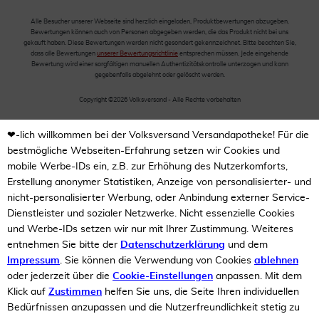
Alle Besucher unserer Webseite sind herzlich eingeladen, Produktbewertungen abzugeben.
Bewertungen können auch von Personen abgegeben werden, die das Produkt nicht bei uns
gekauft haben. Diese Bewertungen werden nicht gesondert gekennzeichnet. Bitte beachten Sie,
dass alle Bewertungen
unserer Bewertungsrichtlinie
entsprechen müssen. Jede eingehende
Bewertung wird einer sorgfältigen manuellen Authentizitätskontrolle unterzogen und kann
gegebenfalls abgelehnt oder gelöscht werden.
Copyright ©2026 Volksversand - Alle Rechte vorbehalten
❤-lich willkommen bei der Volksversand Versandapotheke! Für die
bestmögliche Webseiten-Erfahrung setzen wir Cookies und
mobile Werbe-IDs ein, z.B. zur Erhöhung des Nutzerkomforts,
Erstellung anonymer Statistiken, Anzeige von personalisierter- und
nicht-personalisierter Werbung, oder Anbindung externer Service-
Dienstleister und sozialer Netzwerke. Nicht essenzielle Cookies
und Werbe-IDs setzen wir nur mit Ihrer Zustimmung. Weiteres
entnehmen Sie bitte der
Datenschutzerklärung
und dem
Impressum
. Sie können die Verwendung von Cookies
ablehnen
oder jederzeit über die
Cookie-Einstellungen
anpassen. Mit dem
Klick auf
Zustimmen
helfen Sie uns, die Seite Ihren individuellen
Bedürfnissen anzupassen und die Nutzerfreundlichkeit stetig zu