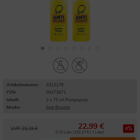
Artikelnummer:
3313178
PZN:
09373671
Inhalt:
2 x 75 ml Pumpspray
Marke:
Anti Brumm
22,99 €
UVP 25,18 €
8
0.15 Liter (153,27 € / 1 Liter)