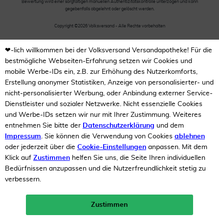
Bewertung wird einer sorgfältigen manuellen Authentizitätskontrolle unterzogen und kann
gegebenfalls abgelehnt oder gelöscht werden.
Copyright ©2026 Volksversand - Alle Rechte vorbehalten
❤-lich willkommen bei der Volksversand Versandapotheke! Für die
bestmögliche Webseiten-Erfahrung setzen wir Cookies und
mobile Werbe-IDs ein, z.B. zur Erhöhung des Nutzerkomforts,
Erstellung anonymer Statistiken, Anzeige von personalisierter- und
nicht-personalisierter Werbung, oder Anbindung externer Service-
Dienstleister und sozialer Netzwerke. Nicht essenzielle Cookies
und Werbe-IDs setzen wir nur mit Ihrer Zustimmung. Weiteres
entnehmen Sie bitte der
Datenschutzerklärung
und dem
Impressum
. Sie können die Verwendung von Cookies
ablehnen
oder jederzeit über die
Cookie-Einstellungen
anpassen. Mit dem
Klick auf
Zustimmen
helfen Sie uns, die Seite Ihren individuellen
Bedürfnissen anzupassen und die Nutzerfreundlichkeit stetig zu
verbessern.
Zustimmen
Neukunden-Rabatt ab 49€!
10%
mehr erfahren >