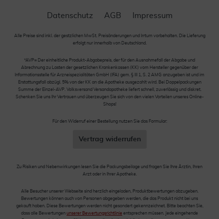
Datenschutz
AGB
Impressum
Alle Preise sind inkl. der gestzlichen MwSt. Preisänderungen und Irrtum vorbehalten. Die Lieferung
erfolgt nur innerhalb von Deutschland.
*AVP= Der einheitliche Produkt-Abgabepreis, der für den Ausnahmefall der Abgabe und
Abrechnung zu Lasten der gesetzlichen Krankenkassen (KK) vom Hersteller gegenüber der
Informationsstelle für Arzneispezialitäten GmbH (IFA) gem. § III 1, S. 2 AMG anzugeben ist und im
Erstattungsfall abzügl. 5% von der KK an die Apotheke ausgezahlt wird. Bei Doppelpackungen
Summe der Einzel-AVP. Volksversand Versandapotheke liefert schnell, zuverlässig und diskret.
Schenken Sie uns Ihr Vertrauen und überzeugen Sie sich von den vielen Vorteilen unseres Online-
Shops!
Für den Widerruf einer Bestellung nutzen Sie das Formular:
Vertrag widerrufen
Zu Risiken und Nebenwirkungen lesen Sie die Packungsbeilage und fragen Sie Ihre Ärztin, Ihren
Arzt oder in Ihrer Apotheke.
Alle Besucher unserer Webseite sind herzlich eingeladen, Produktbewertungen abzugeben.
Bewertungen können auch von Personen abgegeben werden, die das Produkt nicht bei uns
gekauft haben. Diese Bewertungen werden nicht gesondert gekennzeichnet. Bitte beachten Sie,
dass alle Bewertungen
unserer Bewertungsrichtlinie
entsprechen müssen. Jede eingehende