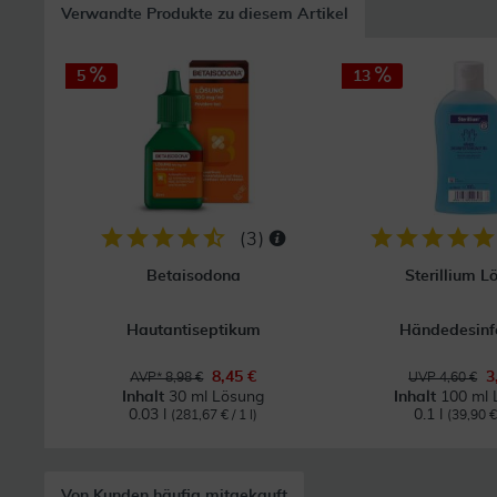
Verwandte Produkte zu diesem Artikel
5
13
(
3
)
Betaisodona
Sterillium L
Hautantiseptikum
Händedesinf
8,45 €
3
AVP* 8,98 €
UVP 4,60 €
Inhalt
30 ml Lösung
Inhalt
100 ml 
0.03 l
0.1 l
(281,67 € / 1 l)
(39,90 € 
Von Kunden häufig mitgekauft