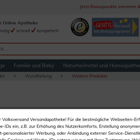
Jetzt Bonuspunkte sammeln &
e Online Apotheke
nstig
schnell
kompetent
ge
Familie und Baby
Naturheilmittel und Homöopathi
ke
Wundheilung
Weitere Produkte
Lavanid 2 1000 ml
r Volksversand Versandapotheke! Für die bestmögliche Webseiten-Er
-IDs ein, z.B. zur Erhöhung des Nutzerkomforts, Erstellung anonymer 
Lokale Wundspülung un
ht-personalisierter Werbung, oder Anbindung externer Service-Dienstle
Wundreinigung