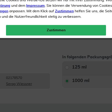
elle Cookies und Werbe-IDs setzen wir nur mit Ihrer Zustimmung. We
lärung
und dem
Impressum
. Sie können die Verwendung von Cookie
Inhalt
1000 ml Spüllösun
ungen
anpassen. Mit dem Klick auf
Zustimmen
helfen Sie uns, die Seit
und die Nutzerfreundlichkeit stetig zu verbessern.
Menge:
Zustimmen
Versandkostenfrei
In folgenden Packungsgrö
125 ml
02178570
1000 ml
Serag Wiessner