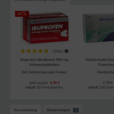
60
(
366
)
Ibuprofen Medibond 400 mg
Handschuhe Ein
Schmerztabletten
Puderfrei
Bei Schmerzen und Fieber
Handsch
4,99 €
7,79 €
AVP* 12,52 €
Inhalt
50 Filmtabletten
Inhalt
100 Han
Beschreibung
Bewertungen
1