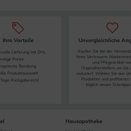
Ihre Vorteile
Unvergleichliche An
Kaufen Sie bei der Versand
hnelle Lieferung mit DHL
Ihres Vertrauens Markenme
nstige Preise
und Pflegeartikel vo
mpetente Beratung
Originalherstellern um bis
oße Produktauswahl
reduziert. Wählen Sie aus üb
Produkten und profitieren 
 Tage Rückgaberecht
täglich neuen Schnäppc
el
Hausapotheke