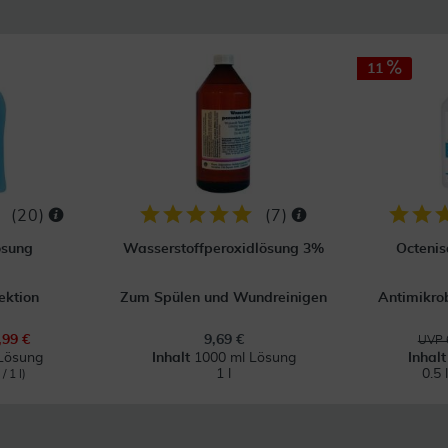
11
(
20
)
(
7
)
ösung
Wasserstoffperoxidlösung 3%
Octenis
ektion
Zum Spülen und Wundreinigen
Antimikro
,99 €
9,69 €
UVP 
Lösung
Inhalt
1000 ml Lösung
Inhal
1 l
0.5 
/ 1 l)