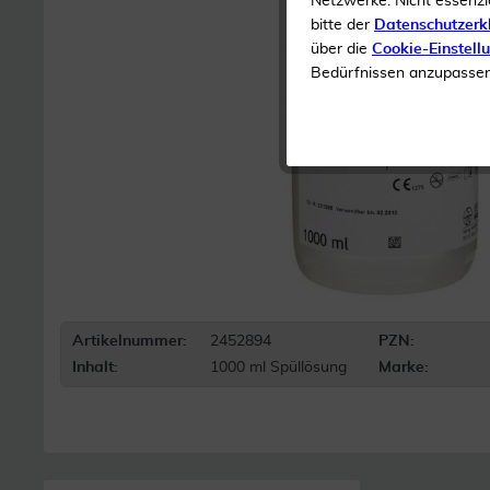
Netzwerke. Nicht essenzi
bitte der
Datenschutzerk
über die
Cookie-Einstell
Bedürfnissen anzupassen 
Artikelnummer:
2452894
PZN:
Inhalt:
1000 ml Spüllösung
Marke: