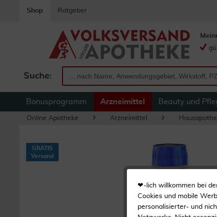
Shop
Ratgeber
Mein
gü
Suche:
Bonusprogramm
Arzneimittel
Beauty und Pfle
Online Apotheke
Arzneimittel
Hausapothe
GRATIS
Versand
❤-lich willkommen bei de
Cookies und mobile Werbe
personalisierter- und nic