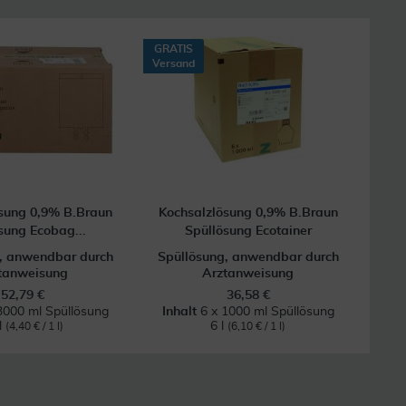
GRATIS
Versand
sung 0,9% B.Braun
Kochsalzlösung 0,9% B.Braun
sung Ecobag...
Spüllösung Ecotainer
, anwendbar durch
Spüllösung, anwendbar durch
tanweisung
Arztanweisung
52,79 €
36,58 €
3000 ml Spüllösung
Inhalt
6 x 1000 ml Spüllösung
l
6 l
(4,40 € / 1 l)
(6,10 € / 1 l)