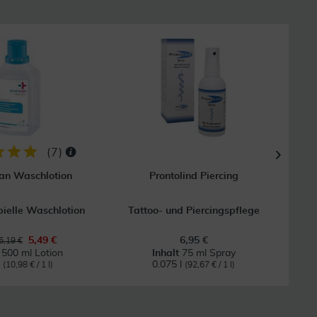
18
(
7
)
an Waschlotion
Prontolind Piercing
Sagr
bielle Waschlotion
Tattoo- und Piercingspflege
5,49 €
6,95 €
6,19 €
t
500 ml Lotion
Inhalt
75 ml Spray
l
0.075 l
(10,98 € / 1 l)
(92,67 € / 1 l)