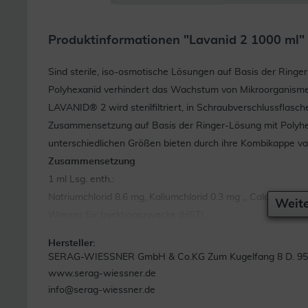
Produktinformationen "Lavanid 2 1000 ml"
Sind sterile, iso-osmotische Lösungen auf Basis der Ring
Polyhexanid verhindert das Wachstum von Mikroorganisme
LAVANID® 2 wird sterilfiltriert, in Schraubverschlussflasche
Zusammensetzung auf Basis der Ringer-Lösung mit Polyhex
unterschiedlichen Größen bieten durch ihre Kombikappe va
Zusammensetzung
1 ml Lsg. enth.:
Natriumchlorid 8.6 mg, Kaliumchlorid 0.3 mg ,, Calciumchlo
Weite
Wasser für Injektionszwecke (HST)
Hersteller:
SERAG-WIESSNER GmbH & Co.KG Zum Kugelfang 8 D. 951
www.serag-wiessner.de
info@serag-wiessner.de