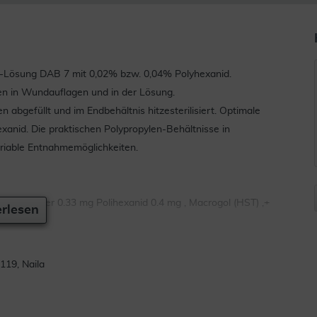
er-Lösung DAB 7 mit 0,02% bzw. 0,04% Polyhexanid.
n in Wundauflagen und in der Lösung.
n abgefüllt und im Endbehältnis hitzesterilisiert. Optimale
anid. Die praktischen Polypropylen-Behältnisse in
riable Entnahmemöglichkeiten.
rid-2-Wasser 0.33 mg Polihexanid 0.4 mg , Macrogol (HST) ,+
rlesen
19, Naila