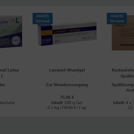
GRATIS
GRATIS
Versand
Versand
mal Latex
Lavanid Wundgel
Kochsalzlö
 L
Spüllö
uhe
Zur Wundversorgung
Spüllösung
Arz
75,96 €
dschuhe
Inhalt
100 g Gel
Inhalt
4 x 
0.1 kg
12 
(759,60 € / 1 kg)