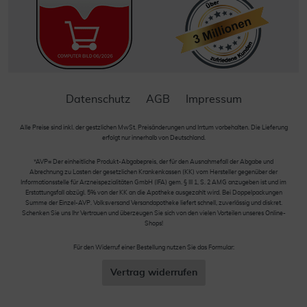
Datenschutz
AGB
Impressum
Alle Preise sind inkl. der gestzlichen MwSt. Preisänderungen und Irrtum vorbehalten. Die Lieferung
erfolgt nur innerhalb von Deutschland.
*AVP= Der einheitliche Produkt-Abgabepreis, der für den Ausnahmefall der Abgabe und
Abrechnung zu Lasten der gesetzlichen Krankenkassen (KK) vom Hersteller gegenüber der
Informationsstelle für Arzneispezialitäten GmbH (IFA) gem. § III 1, S. 2 AMG anzugeben ist und im
Erstattungsfall abzügl. 5% von der KK an die Apotheke ausgezahlt wird. Bei Doppelpackungen
Summe der Einzel-AVP. Volksversand Versandapotheke liefert schnell, zuverlässig und diskret.
Schenken Sie uns Ihr Vertrauen und überzeugen Sie sich von den vielen Vorteilen unseres Online-
Shops!
Für den Widerruf einer Bestellung nutzen Sie das Formular:
Vertrag widerrufen