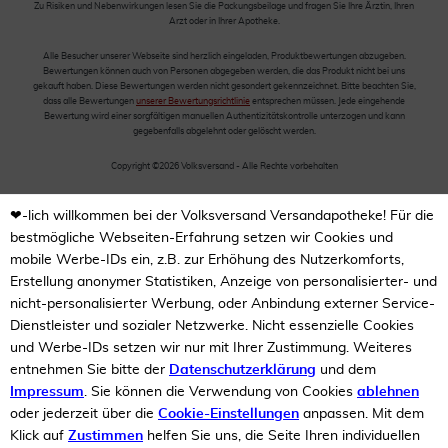
Zu Risiken und Nebenwirkungen lesen Sie die Packungsbeilage und fragen Sie Ihre Ärztin, Ihren
Arzt oder in Ihrer Apotheke.
Alle Besucher unserer Webseite sind herzlich eingeladen, Produktbewertungen abzugeben.
Bewertungen können auch von Personen abgegeben werden, die das Produkt nicht bei uns
gekauft haben. Diese Bewertungen werden nicht gesondert gekennzeichnet. Bitte beachten Sie,
dass alle Bewertungen
unserer Bewertungsrichtlinie
entsprechen müssen. Jede eingehende
Bewertung wird einer sorgfältigen manuellen Authentizitätskontrolle unterzogen und kann
gegebenfalls abgelehnt oder gelöscht werden.
Copyright ©2026 Volksversand - Alle Rechte vorbehalten
❤-lich willkommen bei der Volksversand Versandapotheke! Für die
bestmögliche Webseiten-Erfahrung setzen wir Cookies und
mobile Werbe-IDs ein, z.B. zur Erhöhung des Nutzerkomforts,
Erstellung anonymer Statistiken, Anzeige von personalisierter- und
nicht-personalisierter Werbung, oder Anbindung externer Service-
Dienstleister und sozialer Netzwerke. Nicht essenzielle Cookies
und Werbe-IDs setzen wir nur mit Ihrer Zustimmung. Weiteres
entnehmen Sie bitte der
Datenschutzerklärung
und dem
Impressum
. Sie können die Verwendung von Cookies
ablehnen
oder jederzeit über die
Cookie-Einstellungen
anpassen. Mit dem
Klick auf
Zustimmen
helfen Sie uns, die Seite Ihren individuellen