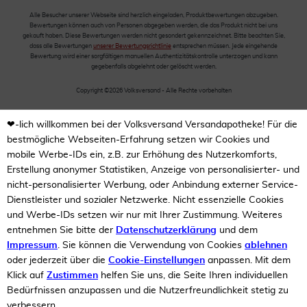
Alle Besucher unserer Webseite sind herzlich eingeladen, Produktbewertungen abzugeben.
Bewertungen können auch von Personen abgegeben werden, die das Produkt nicht bei uns
gekauft haben. Diese Bewertungen werden nicht gesondert gekennzeichnet. Bitte beachten Sie,
dass alle Bewertungen
unserer Bewertungsrichtlinie
entsprechen müssen. Jede eingehende
Bewertung wird einer sorgfältigen manuellen Authentizitätskontrolle unterzogen und kann
gegebenfalls abgelehnt oder gelöscht werden.
Copyright ©2026 Volksversand - Alle Rechte vorbehalten
❤-lich willkommen bei der Volksversand Versandapotheke! Für die
bestmögliche Webseiten-Erfahrung setzen wir Cookies und
mobile Werbe-IDs ein, z.B. zur Erhöhung des Nutzerkomforts,
Erstellung anonymer Statistiken, Anzeige von personalisierter- und
nicht-personalisierter Werbung, oder Anbindung externer Service-
Dienstleister und sozialer Netzwerke. Nicht essenzielle Cookies
und Werbe-IDs setzen wir nur mit Ihrer Zustimmung. Weiteres
entnehmen Sie bitte der
Datenschutzerklärung
und dem
Impressum
. Sie können die Verwendung von Cookies
ablehnen
oder jederzeit über die
Cookie-Einstellungen
anpassen. Mit dem
Klick auf
Zustimmen
helfen Sie uns, die Seite Ihren individuellen
Bedürfnissen anzupassen und die Nutzerfreundlichkeit stetig zu
verbessern.