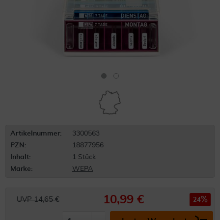
Artikelnummer:
3300563
PZN:
18877956
Inhalt:
1 Stück
Marke:
WEPA
10,99 €
UVP 14,65 €
24