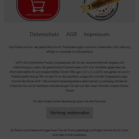
Datenschutz
AGB
Impressum
Alle Preise sind inkl. der gestzlichen MwSt. Preisänderungen und Irrtum vorbehalten. Die Lieferung
erfolgt nur innerhalb von Deutschland.
*AVP= Der einheitliche Produkt-Abgabepreis, der für den Ausnahmefall der Abgabe und
Abrechnung zu Lasten der gesetzlichen Krankenkassen (KK) vom Hersteller gegenüber der
Informationsstelle für Arzneispezialitäten GmbH (IFA) gem. § III 1, S. 2 AMG anzugeben ist und im
Erstattungsfall abzügl. 5% von der KK an die Apotheke ausgezahlt wird. Bei Doppelpackungen
Summe der Einzel-AVP. Volksversand Versandapotheke liefert schnell, zuverlässig und diskret.
Schenken Sie uns Ihr Vertrauen und überzeugen Sie sich von den vielen Vorteilen unseres Online-
Shops!
Für den Widerruf einer Bestellung nutzen Sie das Formular:
Vertrag widerrufen
Zu Risiken und Nebenwirkungen lesen Sie die Packungsbeilage und fragen Sie Ihre Ärztin, Ihren
Arzt oder in Ihrer Apotheke.