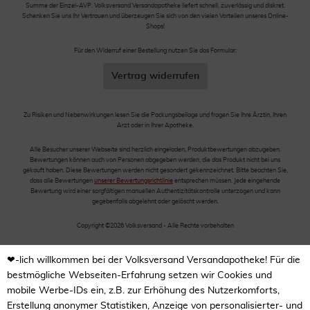
Summe der Einzel-AVP. Volksversand Versandapotheke liefert schnell, zuverlässig und diskret.
Schenken Sie uns Ihr Vertrauen und überzeugen Sie sich von den vielen Vorteilen unseres Online-
Shops!
Für den Widerruf einer Bestellung nutzen Sie das Formular:
Vertrag widerrufen
Zu Risiken und Nebenwirkungen lesen Sie die Packungsbeilage und fragen Sie Ihre Ärztin, Ihren
Arzt oder in Ihrer Apotheke.
Alle Besucher unserer Webseite sind herzlich eingeladen, Produktbewertungen abzugeben.
Bewertungen können auch von Personen abgegeben werden, die das Produkt nicht bei uns
gekauft haben. Diese Bewertungen werden nicht gesondert gekennzeichnet. Bitte beachten Sie,
dass alle Bewertungen
unserer Bewertungsrichtlinie
entsprechen müssen. Jede eingehende
Bewertung wird einer sorgfältigen manuellen Authentizitätskontrolle unterzogen und kann
gegebenfalls abgelehnt oder gelöscht werden.
Copyright ©2026 Volksversand - Alle Rechte vorbehalten
❤-lich willkommen bei der Volksversand Versandapotheke! Für die
bestmögliche Webseiten-Erfahrung setzen wir Cookies und
mobile Werbe-IDs ein, z.B. zur Erhöhung des Nutzerkomforts,
Erstellung anonymer Statistiken, Anzeige von personalisierter- und