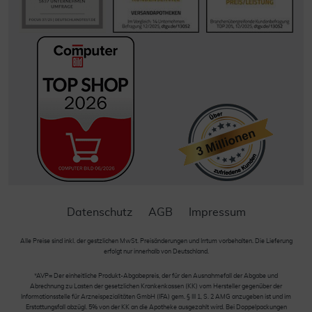
Datenschutz
AGB
Impressum
Alle Preise sind inkl. der gestzlichen MwSt. Preisänderungen und Irrtum vorbehalten. Die Lieferung
erfolgt nur innerhalb von Deutschland.
*AVP= Der einheitliche Produkt-Abgabepreis, der für den Ausnahmefall der Abgabe und
Abrechnung zu Lasten der gesetzlichen Krankenkassen (KK) vom Hersteller gegenüber der
Informationsstelle für Arzneispezialitäten GmbH (IFA) gem. § III 1, S. 2 AMG anzugeben ist und im
Erstattungsfall abzügl. 5% von der KK an die Apotheke ausgezahlt wird. Bei Doppelpackungen