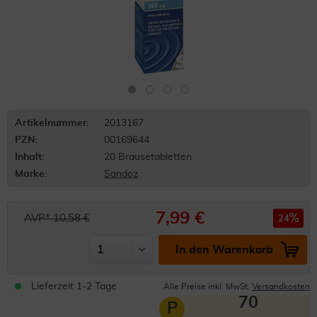
Artikelnummer:
2013167
PZN:
00169644
Inhalt:
20 Brausetabletten
Marke:
Sandoz
7,99 €
AVP* 10,58 €
24
In den Warenkorb
Lieferzeit 1-2 Tage
Alle Preise inkl. MwSt.
Versandkosten
70
P