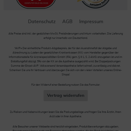
Datenschutz
AGB
Impressum
Alle Preise sind inkl. der gestzlichen MwSt. Preisänderungen und Irrtum vorbehalten. Die Lieferung
erfolgt nur innerhalb von Deutschland.
*AVP= Der einheitliche Produkt-Abgabepreis, der für den Ausnahmefall der Abgabe und
Abrechnung zu Lasten der gesetzlichen Krankenkassen (KK) vom Hersteller gegenüber der
Informationsstelle für Arzneispezialitäten GmbH (IFA) gem. § III 1, S. 2 AMG anzugeben ist und im
Erstattungsfall abzügl. 5% von der KK an die Apotheke ausgezahlt wird. Bei Doppelpackungen
Summe der Einzel-AVP. Volksversand Versandapotheke liefert schnell, zuverlässig und diskret.
Schenken Sie uns Ihr Vertrauen und überzeugen Sie sich von den vielen Vorteilen unseres Online-
Shops!
Für den Widerruf einer Bestellung nutzen Sie das Formular:
Vertrag widerrufen
Zu Risiken und Nebenwirkungen lesen Sie die Packungsbeilage und fragen Sie Ihre Ärztin, Ihren
Arzt oder in Ihrer Apotheke.
Alle Besucher unserer Webseite sind herzlich eingeladen, Produktbewertungen abzugeben.