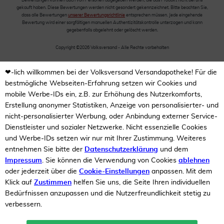
Bewertungen können auch von Personen abgegeben werden, die das Produkt nicht bei uns
gekauft haben. Diese Bewertungen werden nicht gesondert gekennzeichnet. Bitte beachten Sie,
dass alle Bewertungen
unserer Bewertungsrichtlinie
entsprechen müssen. Jede eingehende
Bewertung wird einer sorgfältigen manuellen Authentizitätskontrolle unterzogen und kann
gegebenfalls abgelehnt oder gelöscht werden.
Copyright ©2026 Volksversand - Alle Rechte vorbehalten
❤-lich willkommen bei der Volksversand Versandapotheke! Für die
bestmögliche Webseiten-Erfahrung setzen wir Cookies und
mobile Werbe-IDs ein, z.B. zur Erhöhung des Nutzerkomforts,
Erstellung anonymer Statistiken, Anzeige von personalisierter- und
nicht-personalisierter Werbung, oder Anbindung externer Service-
Dienstleister und sozialer Netzwerke. Nicht essenzielle Cookies
und Werbe-IDs setzen wir nur mit Ihrer Zustimmung. Weiteres
entnehmen Sie bitte der
Datenschutzerklärung
und dem
Impressum
. Sie können die Verwendung von Cookies
ablehnen
oder jederzeit über die
Cookie-Einstellungen
anpassen. Mit dem
Klick auf
Zustimmen
helfen Sie uns, die Seite Ihren individuellen
Bedürfnissen anzupassen und die Nutzerfreundlichkeit stetig zu
verbessern.