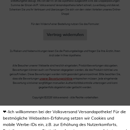
Erstattungsfall abzügl. 5% von der KK an die Apotheke ausgezahlt wird. Bei Doppelpackungen
Summe der Einzel-AVP. Volksversand Versandapotheke liefert schnell, zuverlässig und diskret.
Schenken Sie uns Ihr Vertrauen und überzeugen Sie sich von den vielen Vorteilen unseres Online-
Shops!
Für den Widerruf einer Bestellung nutzen Sie das Formular:
Vertrag widerrufen
Zu Risiken und Nebenwirkungen lesen Sie die Packungsbeilage und fragen Sie Ihre Ärztin, Ihren
Arzt oder in Ihrer Apotheke.
Alle Besucher unserer Webseite sind herzlich eingeladen, Produktbewertungen abzugeben.
Bewertungen können auch von Personen abgegeben werden, die das Produkt nicht bei uns
gekauft haben. Diese Bewertungen werden nicht gesondert gekennzeichnet. Bitte beachten Sie,
dass alle Bewertungen
unserer Bewertungsrichtlinie
entsprechen müssen. Jede eingehende
Bewertung wird einer sorgfältigen manuellen Authentizitätskontrolle unterzogen und kann
gegebenfalls abgelehnt oder gelöscht werden.
Copyright ©2026 Volksversand - Alle Rechte vorbehalten
❤-lich willkommen bei der Volksversand Versandapotheke! Für die
bestmögliche Webseiten-Erfahrung setzen wir Cookies und
mobile Werbe-IDs ein, z.B. zur Erhöhung des Nutzerkomforts,