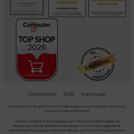
Datenschutz
AGB
Impressum
Alle Preise sind inkl. der gestzlichen MwSt. Preisänderungen und Irrtum vorbehalten. Die Lieferung
erfolgt nur innerhalb von Deutschland.
*AVP= Der einheitliche Produkt-Abgabepreis, der für den Ausnahmefall der Abgabe und
Abrechnung zu Lasten der gesetzlichen Krankenkassen (KK) vom Hersteller gegenüber der
Informationsstelle für Arzneispezialitäten GmbH (IFA) gem. § III 1, S. 2 AMG anzugeben ist und im