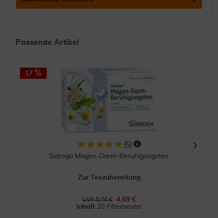
Passende Artikel
17
2
(
5
)
Sidroga Magen-Darm-Beruhigungstee
Zur Teezubereitung
4,69 €
UVP 5,70 €
Inhalt
20 Filterbeutel