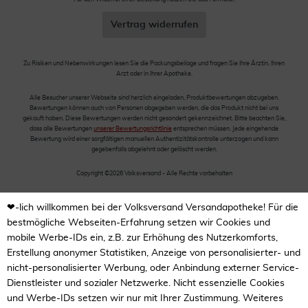
Vertrag widerrufen
Zu Risiken und Nebenwirkungen lesen Sie die Packungsbeilage und fragen Sie Ihre Ärztin, Ihren
Arzt oder in Ihrer Apotheke.
Alle Besucher unserer Webseite sind herzlich eingeladen, Produktbewertungen abzugeben.
Bewertungen können auch von Personen abgegeben werden, die das Produkt nicht bei uns
gekauft haben. Diese Bewertungen werden nicht gesondert gekennzeichnet. Bitte beachten Sie,
dass alle Bewertungen
unserer Bewertungsrichtlinie
entsprechen müssen. Jede eingehende
Bewertung wird einer sorgfältigen manuellen Authentizitätskontrolle unterzogen und kann
gegebenfalls abgelehnt oder gelöscht werden.
Copyright ©2026 Volksversand - Alle Rechte vorbehalten
❤-lich willkommen bei der Volksversand Versandapotheke! Für die
bestmögliche Webseiten-Erfahrung setzen wir Cookies und
mobile Werbe-IDs ein, z.B. zur Erhöhung des Nutzerkomforts,
Erstellung anonymer Statistiken, Anzeige von personalisierter- und
nicht-personalisierter Werbung, oder Anbindung externer Service-
Dienstleister und sozialer Netzwerke. Nicht essenzielle Cookies
und Werbe-IDs setzen wir nur mit Ihrer Zustimmung. Weiteres