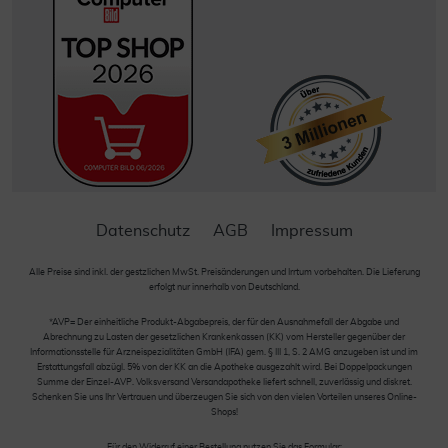
Datenschutz
AGB
Impressum
Alle Preise sind inkl. der gestzlichen MwSt. Preisänderungen und Irrtum vorbehalten. Die Lieferung
erfolgt nur innerhalb von Deutschland.
*AVP= Der einheitliche Produkt-Abgabepreis, der für den Ausnahmefall der Abgabe und
Abrechnung zu Lasten der gesetzlichen Krankenkassen (KK) vom Hersteller gegenüber der
Informationsstelle für Arzneispezialitäten GmbH (IFA) gem. § III 1, S. 2 AMG anzugeben ist und im
Erstattungsfall abzügl. 5% von der KK an die Apotheke ausgezahlt wird. Bei Doppelpackungen
Summe der Einzel-AVP. Volksversand Versandapotheke liefert schnell, zuverlässig und diskret.
Schenken Sie uns Ihr Vertrauen und überzeugen Sie sich von den vielen Vorteilen unseres Online-
Shops!
Für den Widerruf einer Bestellung nutzen Sie das Formular: