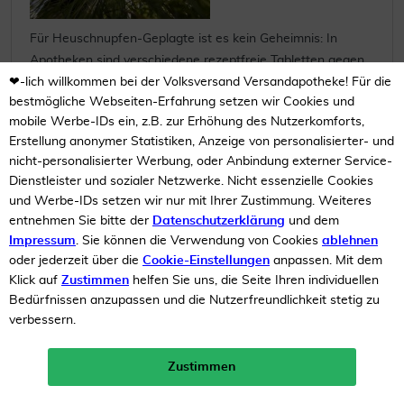
Für Heuschnupfen-Geplagte ist es kein Geheimnis: In
Apotheken sind verschiedene rezeptfreie Tabletten gegen
❤-lich willkommen bei der Volksversand Versandapotheke! Für die
die allergischen Symptome erhältlich. Darunter das
bestmögliche Webseiten-Erfahrung setzen wir Cookies und
bekannte Lorano®, das je nach Produktvariante mit dem
mobile Werbe-IDs ein, z.B. zur Erhöhung des Nutzerkomforts,
Wirkstoff Loratadin bzw. Desloratadin versehen ist, und
Erstellung anonymer Statistiken, Anzeige von personalisierter- und
viele generische Medikamente mit dem Wirkstoff Cetirizin
nicht-personalisierter Werbung, oder Anbindung externer Service-
bzw. Levocetirizin. Wir erhalten sowohl von Neu-
Dienstleister und sozialer Netzwerke. Nicht essenzielle Cookies
Allergikern, wie auch von langjährigen Heuschnupfen-
und Werbe-IDs setzen wir nur mit Ihrer Zustimmung. Weiteres
Patienten Anfrage ...
entnehmen Sie bitte der
Datenschutzerklärung
und dem
Impressum
. Sie können die Verwendung von Cookies
ablehnen
Mehr lesen
oder jederzeit über die
Cookie-Einstellungen
anpassen. Mit dem
Klick auf
Zustimmen
helfen Sie uns, die Seite Ihren individuellen
Tags:
Produktberatung
,
Allergien und Intoleranzen
Bedürfnissen anzupassen und die Nutzerfreundlichkeit stetig zu
verbessern.
1
von
5
Zustimmen
Neukunden-Rabatt ab 49€!
10%
mehr erfahren >