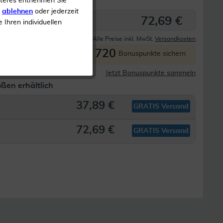
iteres entnehmen Sie
s
ablehnen
oder jederzeit
72,69 €
e Ihren individuellen
Derzeit nicht lieferbar
Alle Preise inkl. MwSt.
Versandkosten
720
P
Bonuspunkte sichern
Jetzt Bonuspunkte sammeln
ßen erhältlich
37,89 €
GRATIS Versand
72,69 €
GRATIS Versand