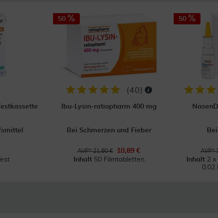
50
50
(
40
)
Testkassette
Ibu-Lysin-ratiopharm 400 mg
NasenD
fsmittel
Bei Schmerzen und Fieber
Bei
10,89 €
AVP* 21,80 €
AVP* 
est
Inhalt
50 Filmtabletten
Inhalt
2 x
0.02 