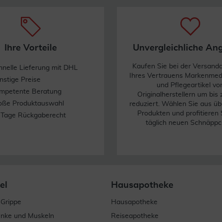
Ihre Vorteile
Unvergleichliche An
Kaufen Sie bei der Versand
hnelle Lieferung mit DHL
Ihres Vertrauens Markenme
nstige Preise
und Pflegeartikel vo
mpetente Beratung
Originalherstellern um bis
oße Produktauswahl
reduziert. Wählen Sie aus üb
Produkten und profitieren 
 Tage Rückgaberecht
täglich neuen Schnäppc
el
Hausapotheke
 Grippe
Hausapotheke
enke und Muskeln
Reiseapotheke