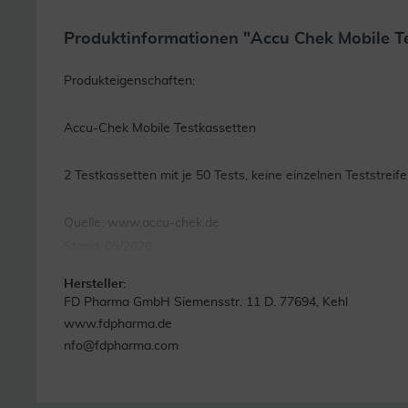
Produktinformationen "Accu Chek Mobile Te
Produkteigenschaften:
Accu-Chek Mobile Testkassetten
2 Testkassetten mit je 50 Tests, keine einzelnen Teststreife
Quelle: www.accu-chek.de
Stand: 05/2020
Hersteller:
FD Pharma GmbH Siemensstr. 11 D. 77694, Kehl
www.fdpharma.de
nfo@fdpharma.com