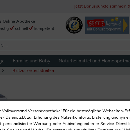
Jetzt Bonuspunkte sammeln &
e Online Apotheke
nstig
schnell
kompetent
ge
Familie und Baby
Naturheilmittel und Homöopathi
Blutzuckerteststreifen
Accu Chek Mobile 
r Volksversand Versandapotheke! Für die bestmögliche Webseiten-Er
-IDs ein, z.B. zur Erhöhung des Nutzerkomforts, Erstellung anonymer 
ht-personalisierter Werbung, oder Anbindung externer Service-Dienstle
Diabetiker Hilfsmittel