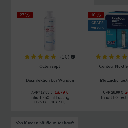
27
10
GRATIS
Versand
(
16
)
Octenisept
Contour Next 
Desinfektion bei Wunden
Blutzuckertest
13,79 €
2
AVP* 18,92 €
UVP 29,99 €
Inhalt
250 ml Lösung
Inhalt
50 Tests
0.25 l
(55,16 € / 1 l)
Von Kunden häufig mitgekauft