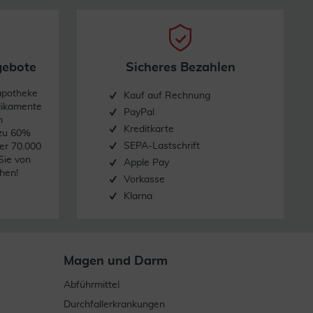
gebote
Sicheres Bezahlen
apotheke
Kauf auf Rechnung
dikamente
PayPal
n
Kreditkarte
 zu 60%
SEPA-Lastschrift
er 70.000
Sie von
Apple Pay
hen!
Vorkasse
Klarna
Magen und Darm
Abführmittel
Durchfallerkrankungen