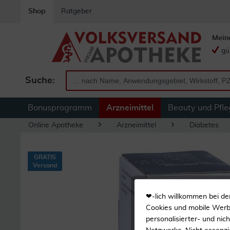
Shop
Ratgeber
Mein
gü
Suche:
Bonusprogramm
Arzneimittel
Beauty und Pfle
Online Apotheke
Arzneimittel
Diabetes
GRATIS
Versand
❤-lich willkommen bei de
Cookies und mobile Werbe
personalisierter- und nic