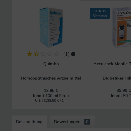
GRATIS
Versand
(
1
)
Quimbo
Accu chek Mobile 
Homöopathisches Arzneimittel
Diabetiker Hil
13,85 €
39,99 €
Inhalt
100 ml Sirup
Inhalt
50 T
0.1 l
(138,50 € / 1 l)
Beschreibung
Bewertungen
0