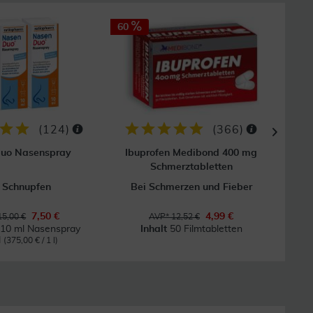
60
GRAT
Vers
(
124
)
(
366
)
uo Nasenspray
Ibuprofen Medibond 400 mg
Accu 
Schmerztabletten
 Schnupfen
Bei Schmerzen und Fieber
7,50 €
4,99 €
15,00 €
AVP* 12,52 €
 10 ml Nasenspray
Inhalt
50 Filmtabletten
l
(375,00 € / 1 l)