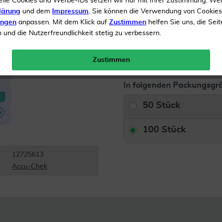
elle Cookies und Werbe-IDs setzen wir nur mit Ihrer Zustimmung. We
lärung
und dem
Impressum
. Sie können die Verwendung von Cookie
Inhalt
100 Teststreifen
ungen
anpassen. Mit dem Klick auf
Zustimmen
helfen Sie uns, die Seit
und die Nutzerfreundlichkeit stetig zu verbessern.
Versandkostenfrei
Zustimmen
In folgenden Packungsgrö
50 Stück
100 Stück
12725613
Accu-Chek