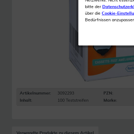
Netzwerke. Nicht essenzi
bitte der
Datenschutzerk
über die
Cookie-Einstell
Bedürfnissen anzupassen 
Artikelnummer:
3092293
PZN:
Inhalt:
100 Teststreifen
Marke:
Verwandte Produkte zu diesem Artikel