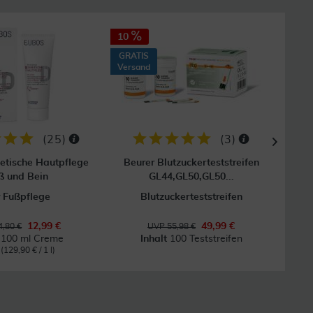
10
GRAT
Vers
GRATIS
Versand
(
25
)
(
3
)
etische Hautpflege
Beurer Blutzuckerteststreifen
Acc
ß und Bein
GL44,GL50,GL50...
 Fußpflege
Blutzuckerteststreifen
12,99 €
49,99 €
,80 €
UVP 55,98 €
t
100 ml Creme
Inhalt
100 Teststreifen
l
(129,90 € / 1 l)