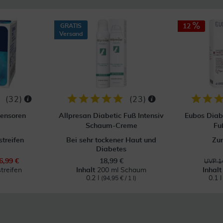
GRATIS
12
Versand
(
32
)
(
23
)
Sensoren
Allpresan Diabetic Fuß Intensiv
Eubos Diab
Schaum-Creme
Fu
streifen
Bei sehr tockener Haut und
Zur
Diabetes
6,99 €
18,99 €
UVP 14
treifen
Inhalt
200 ml Schaum
Inhal
0.2 l
0.1 
(94,95 € / 1 l)