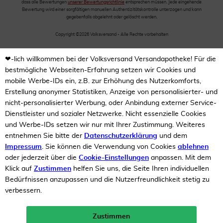
dass alle Bewertungen
unserer Bewertungsrichtlinie
entsprechen müssen. Jede eingehende
Bewertung wird einer sorgfältigen manuellen Authentizitätskontrolle unterzogen und kann
gegebenfalls abgelehnt oder gelöscht werden.
Copyright ©2026 Volksversand - Alle Rechte vorbehalten
❤-lich willkommen bei der Volksversand Versandapotheke! Für die
bestmögliche Webseiten-Erfahrung setzen wir Cookies und
mobile Werbe-IDs ein, z.B. zur Erhöhung des Nutzerkomforts,
Erstellung anonymer Statistiken, Anzeige von personalisierter- und
nicht-personalisierter Werbung, oder Anbindung externer Service-
Dienstleister und sozialer Netzwerke. Nicht essenzielle Cookies
und Werbe-IDs setzen wir nur mit Ihrer Zustimmung. Weiteres
entnehmen Sie bitte der
Datenschutzerklärung
und dem
Impressum
. Sie können die Verwendung von Cookies
ablehnen
oder jederzeit über die
Cookie-Einstellungen
anpassen. Mit dem
Klick auf
Zustimmen
helfen Sie uns, die Seite Ihren individuellen
Bedürfnissen anzupassen und die Nutzerfreundlichkeit stetig zu
verbessern.
Zustimmen
Neukunden-Rabatt ab 49€!