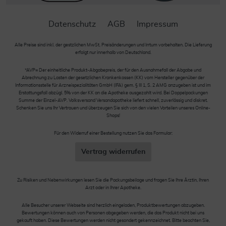
Datenschutz
AGB
Impressum
Alle Preise sind inkl. der gestzlichen MwSt. Preisänderungen und Irrtum vorbehalten. Die Lieferung
erfolgt nur innerhalb von Deutschland.
*AVP= Der einheitliche Produkt-Abgabepreis, der für den Ausnahmefall der Abgabe und
Abrechnung zu Lasten der gesetzlichen Krankenkassen (KK) vom Hersteller gegenüber der
Informationsstelle für Arzneispezialitäten GmbH (IFA) gem. § III 1, S. 2 AMG anzugeben ist und im
Erstattungsfall abzügl. 5% von der KK an die Apotheke ausgezahlt wird. Bei Doppelpackungen
Summe der Einzel-AVP. Volksversand Versandapotheke liefert schnell, zuverlässig und diskret.
Schenken Sie uns Ihr Vertrauen und überzeugen Sie sich von den vielen Vorteilen unseres Online-
Shops!
Für den Widerruf einer Bestellung nutzen Sie das Formular:
Vertrag widerrufen
Zu Risiken und Nebenwirkungen lesen Sie die Packungsbeilage und fragen Sie Ihre Ärztin, Ihren
Arzt oder in Ihrer Apotheke.
Alle Besucher unserer Webseite sind herzlich eingeladen, Produktbewertungen abzugeben.
Bewertungen können auch von Personen abgegeben werden, die das Produkt nicht bei uns
gekauft haben. Diese Bewertungen werden nicht gesondert gekennzeichnet. Bitte beachten Sie,