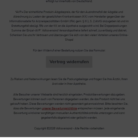
erfolgt nur innerhalb von Deutschland.
*AVP= Der einheitliche Produkt-Abgabepreis, der für den Ausnahmefall der Abgabe und
Abrechnung zu Lasten der gesetzlichen Krankenkassen (KK) vom Hersteller gegenüber der
Informationsstelle für Arzneispezialitäten GmbH (IFA) gem. § III 1, S. 2 AMG anzugeben ist und im
Erstattungsfall abzügl. 5% von der KK an die Apotheke ausgezahlt wird. Bei Doppelpackungen
Summe der Einzel-AVP. Volksversand Versandapotheke liefert schnell, zuverlässig und diskret.
Schenken Sie uns Ihr Vertrauen und überzeugen Sie sich von den vielen Vorteilen unseres Online-
Shops!
Für den Widerruf einer Bestellung nutzen Sie das Formular:
Vertrag widerrufen
Zu Risiken und Nebenwirkungen lesen Sie die Packungsbeilage und fragen Sie Ihre Ärztin, Ihren
Arzt oder in Ihrer Apotheke.
Alle Besucher unserer Webseite sind herzlich eingeladen, Produktbewertungen abzugeben.
Bewertungen können auch von Personen abgegeben werden, die das Produkt nicht bei uns
gekauft haben. Diese Bewertungen werden nicht gesondert gekennzeichnet. Bitte beachten Sie,
dass alle Bewertungen
unserer Bewertungsrichtlinie
entsprechen müssen. Jede eingehende
Bewertung wird einer sorgfältigen manuellen Authentizitätskontrolle unterzogen und kann
gegebenfalls abgelehnt oder gelöscht werden.
Copyright ©2026 Volksversand - Alle Rechte vorbehalten