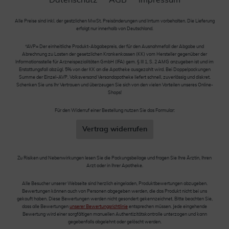
Alle Preise sind inkl. der gestzlichen MwSt. Preisänderungen und Irrtum vorbehalten. Die Lieferung
erfolgt nur innerhalb von Deutschland.
*AVP= Der einheitliche Produkt-Abgabepreis, der für den Ausnahmefall der Abgabe und
Abrechnung zu Lasten der gesetzlichen Krankenkassen (KK) vom Hersteller gegenüber der
Informationsstelle für Arzneispezialitäten GmbH (IFA) gem. § III 1, S. 2 AMG anzugeben ist und im
Erstattungsfall abzügl. 5% von der KK an die Apotheke ausgezahlt wird. Bei Doppelpackungen
Summe der Einzel-AVP. Volksversand Versandapotheke liefert schnell, zuverlässig und diskret.
Schenken Sie uns Ihr Vertrauen und überzeugen Sie sich von den vielen Vorteilen unseres Online-
Shops!
Für den Widerruf einer Bestellung nutzen Sie das Formular:
Vertrag widerrufen
Zu Risiken und Nebenwirkungen lesen Sie die Packungsbeilage und fragen Sie Ihre Ärztin, Ihren
Arzt oder in Ihrer Apotheke.
Alle Besucher unserer Webseite sind herzlich eingeladen, Produktbewertungen abzugeben.
Bewertungen können auch von Personen abgegeben werden, die das Produkt nicht bei uns
gekauft haben. Diese Bewertungen werden nicht gesondert gekennzeichnet. Bitte beachten Sie,
dass alle Bewertungen
unserer Bewertungsrichtlinie
entsprechen müssen. Jede eingehende
Bewertung wird einer sorgfältigen manuellen Authentizitätskontrolle unterzogen und kann
gegebenfalls abgelehnt oder gelöscht werden.