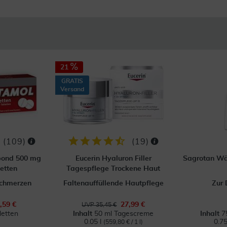
21
GRATIS
Versand
(
109
)
(
19
)
bond 500 mg
Eucerin Hyaluron Filler
Sagrotan Wä
etten
Tagespflege Trockene Haut
Schmerzen
Faltenauffüllende Hautpflege
Zur 
,59 €
27,99 €
UVP 35,45 €
letten
Inhalt
50 ml Tagescreme
Inhalt
7
0.05 l
0.75
(559,80 € / 1 l)