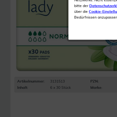
Netzwerke. Nicht essenzi
bitte der
Datenschutzerk
über die
Cookie-Einstell
Bedürfnissen anzupassen 
Artikelnummer:
3131513
PZN:
Inhalt:
6 x 30 Stück
Marke: