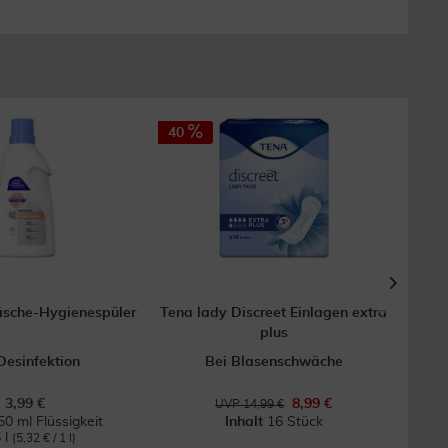
40
60
sche-Hygienespüler
Tena lady Discreet Einlagen extra
Ib
plus
Desinfektion
Bei Blasenschwäche
B
3,99 €
8,99 €
UVP 14,99 €
50 ml Flüssigkeit
Inhalt
16 Stück
 l
(5,32 € / 1 l)