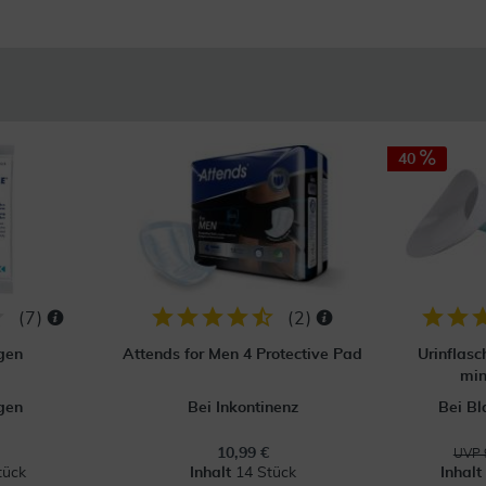
40
(
7
)
(
2
)
gen
Attends for Men 4 Protective Pad
Urinflasc
min
gen
Bei Inkontinenz
Bei B
10,99 €
UVP 
tück
Inhalt
14 Stück
Inhal