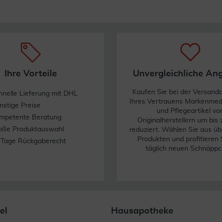
Ihre Vorteile
Unvergleichliche An
Kaufen Sie bei der Versand
hnelle Lieferung mit DHL
Ihres Vertrauens Markenme
nstige Preise
und Pflegeartikel vo
mpetente Beratung
Originalherstellern um bis
oße Produktauswahl
reduziert. Wählen Sie aus üb
Produkten und profitieren 
 Tage Rückgaberecht
täglich neuen Schnäppc
el
Hausapotheke