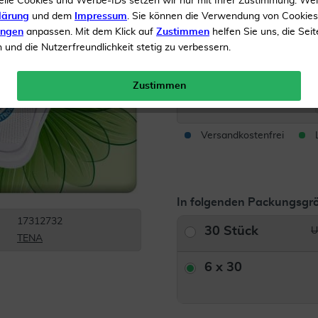
elle Cookies und Werbe-IDs setzen wir nur mit Ihrer Zustimmung. We
Optimaler Sitz
lärung
und dem
Impressum
. Sie können die Verwendung von Cookie
ungen
anpassen. Mit dem Klick auf
Zustimmen
helfen Sie uns, die Seit
und die Nutzerfreundlichkeit stetig zu verbessern.
Inhalt
6 x 30 Stück
113,
Zustimmen
Menge:
Versandkostenfrei
In folgenden Packungsgrö
17312732
30 Stück
U
TENA
6 x 30