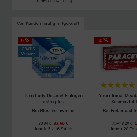
10 lfm
(1,30 € / 1 lfm)
Von Kunden häufig mitgekauft
6
50
GRATIS
Versand
Tena Lady Discreet Einlagen
Paracetamol Medi
extra plus
Schmerztabl
Bei Blasenschwäche
Bei Fieber und 
83,65 €
1
89,94 €
AVP* 3,20 €
Inhalt
6 x 16 Stück
Inhalt
20 Tab