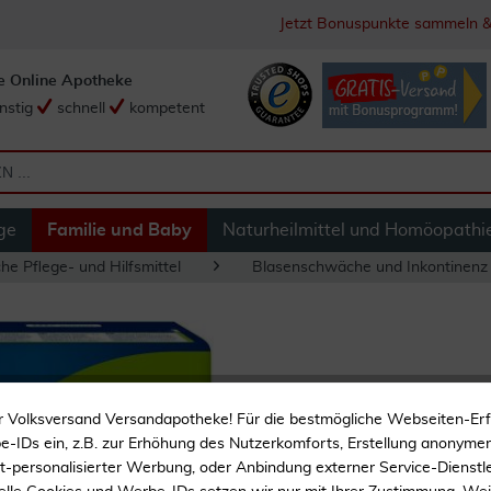
Jetzt Bonuspunkte sammeln &
e Online Apotheke
nstig
schnell
kompetent
ge
Familie und Baby
Naturheilmittel und Homöopathi
he Pflege- und Hilfsmittel
Blasenschwäche und Inkontinenz
Tena Lady Normal 
r Volksversand Versandapotheke! Für die bestmögliche Webseiten-Er
-IDs ein, z.B. zur Erhöhung des Nutzerkomforts, Erstellung anonymer 
ht-personalisierter Werbung, oder Anbindung externer Service-Dienstle
Starker Saugkern