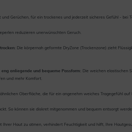
 und Gerüchen, für ein trockenes und jederzeit sicheres Gefühl - bei 
heperlen reduzieren unerwünschten Geruch.
trocken:
Die körpernah geformte DryZone (Trockenzone) zieht Flüssigke
ne eng anliegende und bequeme Passform:
Die weichen elastischen S
ufen und mehr Komfort.
ilähnlichen Oberfläche, die für ein angenehm weiches Tragegefühl auf 
packt. So können sie diskret mitgenommen und bequem entsorgt werde
Ihrer Haut zu atmen, verhindert Feuchtigkeit und hilft, Ihre Hautgesu