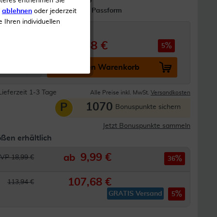
iteres entnehmen Sie
Optimierte Passform
s
ablehnen
oder jederzeit
e Ihren individuellen
107,68 €
94 €
5
In den Warenkorb
Lieferzeit 1-3 Tage
Alle Preise inkl. MwSt.
Versandkosten
1070
P
Bonuspunkte sichern
Jetzt Bonuspunkte sammeln
ßen erhältlich
9,99 €
ab
VP 18,99 €
36
107,68 €
113,94 €
GRATIS Versand
5