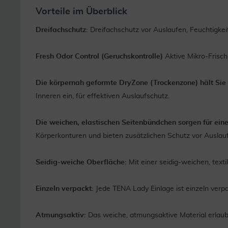
Vorteile im Überblick
Dreifachschutz:
Dreifachschutz vor Auslaufen, Feuchtigkeit
Fresh Odor Control (Geruchskontrolle)
Aktive Mikro-Frisc
Die körpernah geformte DryZone (Trockenzone) hält Sie 
Inneren ein, für effektiven Auslaufschutz.
Die weichen, elastischen Seitenbündchen sorgen für ei
Körperkonturen und bieten zusätzlichen Schutz vor Ausla
Seidig-weiche Oberfläche:
Mit einer seidig-weichen, text
Einzeln verpackt:
Jede TENA Lady Einlage ist einzeln ver
Atmungsaktiv:
Das weiche, atmungsaktive Material erlaubt 