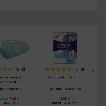
40
(
9
)
(
2
)
he für Sie und Ihn
Always discreet long
Tena 
tgrün weiß
lasenschwäche
Bei Blasenschwäche
5,99 €
4,99 €
9,99 €
t
1 Stück grün -
Inhalt
10 Binden