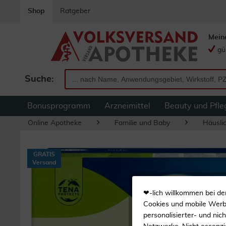
Shop
Ratgeber
Mein
gü
Suche:
Bonusprogramm
Arzneimittel
Beauty und Pfle
Online Apotheke
Familie und Baby
Häuslic
GRATIS
Versand
❤-lich willkommen bei de
Cookies und mobile Werbe
personalisierter- und nic