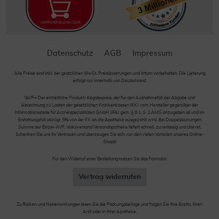
Datenschutz
AGB
Impressum
Alle Preise sind inkl. der gestzlichen MwSt. Preisänderungen und Irrtum vorbehalten. Die Lieferung
erfolgt nur innerhalb von Deutschland.
*AVP= Der einheitliche Produkt-Abgabepreis, der für den Ausnahmefall der Abgabe und
Abrechnung zu Lasten der gesetzlichen Krankenkassen (KK) vom Hersteller gegenüber der
Informationsstelle für Arzneispezialitäten GmbH (IFA) gem. § III 1, S. 2 AMG anzugeben ist und im
Erstattungsfall abzügl. 5% von der KK an die Apotheke ausgezahlt wird. Bei Doppelpackungen
Summe der Einzel-AVP. Volksversand Versandapotheke liefert schnell, zuverlässig und diskret.
Schenken Sie uns Ihr Vertrauen und überzeugen Sie sich von den vielen Vorteilen unseres Online-
Shops!
Für den Widerruf einer Bestellung nutzen Sie das Formular:
Vertrag widerrufen
Zu Risiken und Nebenwirkungen lesen Sie die Packungsbeilage und fragen Sie Ihre Ärztin, Ihren
Arzt oder in Ihrer Apotheke.