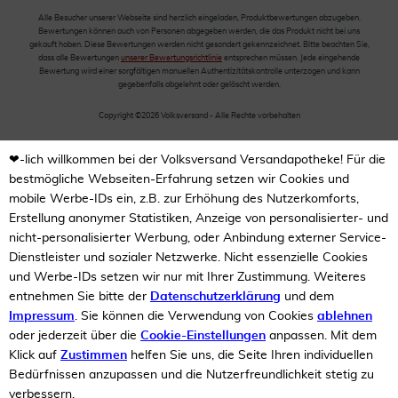
Alle Besucher unserer Webseite sind herzlich eingeladen, Produktbewertungen abzugeben.
Bewertungen können auch von Personen abgegeben werden, die das Produkt nicht bei uns
gekauft haben. Diese Bewertungen werden nicht gesondert gekennzeichnet. Bitte beachten Sie,
dass alle Bewertungen
unserer Bewertungsrichtlinie
entsprechen müssen. Jede eingehende
Bewertung wird einer sorgfältigen manuellen Authentizitätskontrolle unterzogen und kann
gegebenfalls abgelehnt oder gelöscht werden.
Copyright ©2026 Volksversand - Alle Rechte vorbehalten
❤-lich willkommen bei der Volksversand Versandapotheke! Für die
bestmögliche Webseiten-Erfahrung setzen wir Cookies und
mobile Werbe-IDs ein, z.B. zur Erhöhung des Nutzerkomforts,
Erstellung anonymer Statistiken, Anzeige von personalisierter- und
nicht-personalisierter Werbung, oder Anbindung externer Service-
Dienstleister und sozialer Netzwerke. Nicht essenzielle Cookies
und Werbe-IDs setzen wir nur mit Ihrer Zustimmung. Weiteres
entnehmen Sie bitte der
Datenschutzerklärung
und dem
Impressum
. Sie können die Verwendung von Cookies
ablehnen
oder jederzeit über die
Cookie-Einstellungen
anpassen. Mit dem
Klick auf
Zustimmen
helfen Sie uns, die Seite Ihren individuellen
Bedürfnissen anzupassen und die Nutzerfreundlichkeit stetig zu
verbessern.