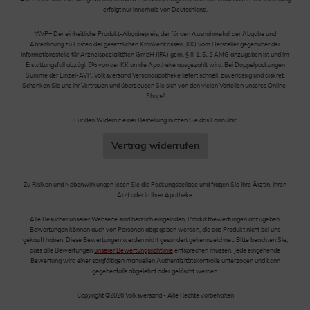
erfolgt nur innerhalb von Deutschland.
*AVP= Der einheitliche Produkt-Abgabepreis, der für den Ausnahmefall der Abgabe und
Abrechnung zu Lasten der gesetzlichen Krankenkassen (KK) vom Hersteller gegenüber der
Informationsstelle für Arzneispezialitäten GmbH (IFA) gem. § III 1, S. 2 AMG anzugeben ist und im
Erstattungsfall abzügl. 5% von der KK an die Apotheke ausgezahlt wird. Bei Doppelpackungen
Summe der Einzel-AVP. Volksversand Versandapotheke liefert schnell, zuverlässig und diskret.
Schenken Sie uns Ihr Vertrauen und überzeugen Sie sich von den vielen Vorteilen unseres Online-
Shops!
Für den Widerruf einer Bestellung nutzen Sie das Formular:
Vertrag widerrufen
Zu Risiken und Nebenwirkungen lesen Sie die Packungsbeilage und fragen Sie Ihre Ärztin, Ihren
Arzt oder in Ihrer Apotheke.
Alle Besucher unserer Webseite sind herzlich eingeladen, Produktbewertungen abzugeben.
Bewertungen können auch von Personen abgegeben werden, die das Produkt nicht bei uns
gekauft haben. Diese Bewertungen werden nicht gesondert gekennzeichnet. Bitte beachten Sie,
dass alle Bewertungen
unserer Bewertungsrichtlinie
entsprechen müssen. Jede eingehende
Bewertung wird einer sorgfältigen manuellen Authentizitätskontrolle unterzogen und kann
gegebenfalls abgelehnt oder gelöscht werden.
Copyright ©2026 Volksversand - Alle Rechte vorbehalten