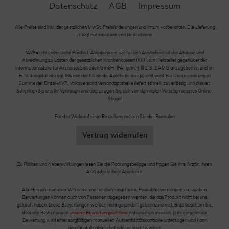
Datenschutz
AGB
Impressum
Alle Preise sind inkl. der gestzlichen MwSt. Preisänderungen und Irrtum vorbehalten. Die Lieferung
erfolgt nur innerhalb von Deutschland.
*AVP= Der einheitliche Produkt-Abgabepreis, der für den Ausnahmefall der Abgabe und
Abrechnung zu Lasten der gesetzlichen Krankenkassen (KK) vom Hersteller gegenüber der
Informationsstelle für Arzneispezialitäten GmbH (IFA) gem. § III 1, S. 2 AMG anzugeben ist und im
Erstattungsfall abzügl. 5% von der KK an die Apotheke ausgezahlt wird. Bei Doppelpackungen
Summe der Einzel-AVP. Volksversand Versandapotheke liefert schnell, zuverlässig und diskret.
Schenken Sie uns Ihr Vertrauen und überzeugen Sie sich von den vielen Vorteilen unseres Online-
Shops!
Für den Widerruf einer Bestellung nutzen Sie das Formular:
Vertrag widerrufen
Zu Risiken und Nebenwirkungen lesen Sie die Packungsbeilage und fragen Sie Ihre Ärztin, Ihren
Arzt oder in Ihrer Apotheke.
Alle Besucher unserer Webseite sind herzlich eingeladen, Produktbewertungen abzugeben.
Bewertungen können auch von Personen abgegeben werden, die das Produkt nicht bei uns
gekauft haben. Diese Bewertungen werden nicht gesondert gekennzeichnet. Bitte beachten Sie,
dass alle Bewertungen
unserer Bewertungsrichtlinie
entsprechen müssen. Jede eingehende
Bewertung wird einer sorgfältigen manuellen Authentizitätskontrolle unterzogen und kann
gegebenfalls abgelehnt oder gelöscht werden.