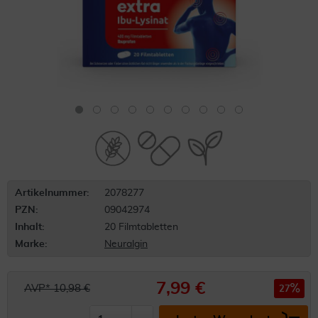
Artikelnummer:
2078277
PZN:
09042974
Inhalt:
20 Filmtabletten
Marke:
Neuralgin
7,99 €
AVP* 10,98 €
27