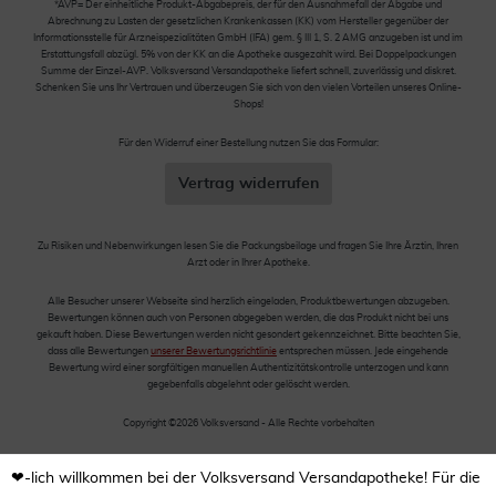
*AVP= Der einheitliche Produkt-Abgabepreis, der für den Ausnahmefall der Abgabe und
Abrechnung zu Lasten der gesetzlichen Krankenkassen (KK) vom Hersteller gegenüber der
Informationsstelle für Arzneispezialitäten GmbH (IFA) gem. § III 1, S. 2 AMG anzugeben ist und im
Erstattungsfall abzügl. 5% von der KK an die Apotheke ausgezahlt wird. Bei Doppelpackungen
Summe der Einzel-AVP. Volksversand Versandapotheke liefert schnell, zuverlässig und diskret.
Schenken Sie uns Ihr Vertrauen und überzeugen Sie sich von den vielen Vorteilen unseres Online-
Shops!
Für den Widerruf einer Bestellung nutzen Sie das Formular:
Vertrag widerrufen
Zu Risiken und Nebenwirkungen lesen Sie die Packungsbeilage und fragen Sie Ihre Ärztin, Ihren
Arzt oder in Ihrer Apotheke.
Alle Besucher unserer Webseite sind herzlich eingeladen, Produktbewertungen abzugeben.
Bewertungen können auch von Personen abgegeben werden, die das Produkt nicht bei uns
gekauft haben. Diese Bewertungen werden nicht gesondert gekennzeichnet. Bitte beachten Sie,
dass alle Bewertungen
unserer Bewertungsrichtlinie
entsprechen müssen. Jede eingehende
Bewertung wird einer sorgfältigen manuellen Authentizitätskontrolle unterzogen und kann
gegebenfalls abgelehnt oder gelöscht werden.
Copyright ©2026 Volksversand - Alle Rechte vorbehalten
❤-lich willkommen bei der Volksversand Versandapotheke! Für die