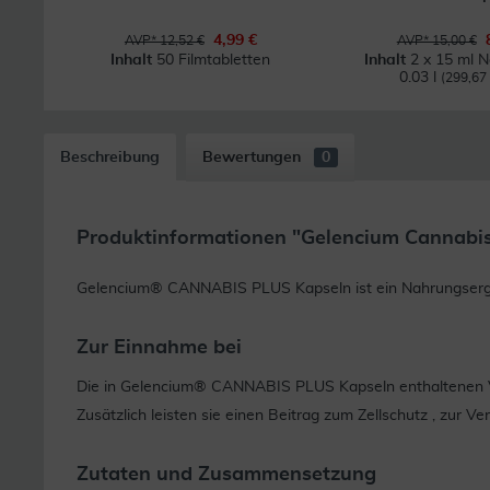
4,99 €
AVP* 12,52 €
AVP* 15,00 €
Inhalt
50 Filmtabletten
Inhalt
2 x 15 ml 
0.03 l
(299,67 €
Beschreibung
Bewertungen
0
Produktinformationen "Gelencium Cannabis
Gelencium® CANNABIS PLUS Kapseln ist ein Nahrungsergän
Zur Einnahme bei
Die in Gelencium® CANNABIS PLUS Kapseln enthaltenen Vi
Zusätzlich leisten sie einen Beitrag zum Zellschutz , zur
Zutaten und Zusammensetzung