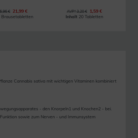
21,99 €
1,59 €
6,96 €
AVP* 3,20 €
 Brausetabletten
Inhalt
20 Tabletten
anze Cannabis sativa mit wichtigen Vitaminen kombiniert
ewegungsapparates - den Knorpeln1 und Knochen2 - bei.
chen Funktion sowie zum Nerven - und Immunsystem