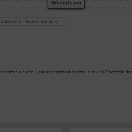
ne abwechslungsreiche und ausgewogene Ernährung und eine gesunde L
Weiterlesen
n Kindern aufbewahren. Bitte beachten Sie die Hinweise auf der Pack
, Laktosefrei, Made in Germany
chritten werden. Nahrungsergänzungsmittel sind kein Ersatz für ei