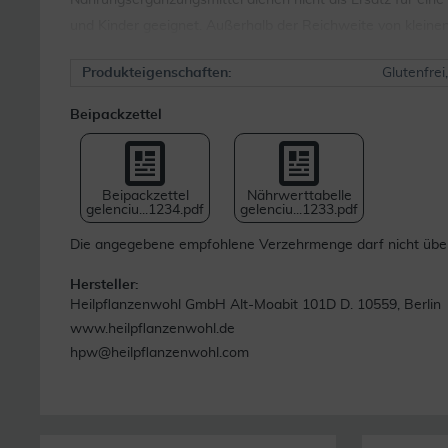
Nahrungsergänzungsmittel dienen nicht als Ersatz für ei
und Kinder geeignet. Außerhalb der Reichweite von kleine
Produkteigenschaften:
Glutenfrei
Beipackzettel
Beipackzettel
Nährwerttabelle
gelenciu...1234.pdf
gelenciu...1233.pdf
Die angegebene empfohlene Verzehrmenge darf nicht übers
Hersteller:
Heilpflanzenwohl GmbH Alt-Moabit 101D D. 10559, Berlin
www.heilpflanzenwohl.de
hpw@heilpflanzenwohl.com