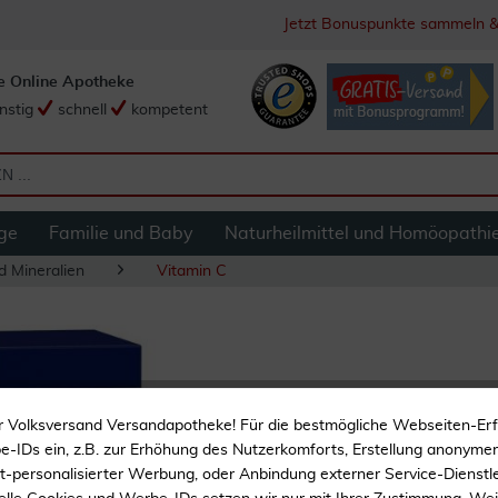
Jetzt Bonuspunkte sammeln &
e Online Apotheke
nstig
schnell
kompetent
ge
Familie und Baby
Naturheilmittel und Homöopathi
d Mineralien
Vitamin C
Gelencium Cannabi
r Volksversand Versandapotheke! Für die bestmögliche Webseiten-Er
-IDs ein, z.B. zur Erhöhung des Nutzerkomforts, Erstellung anonymer 
Geprüftes Qualitäts-Öl
ht-personalisierter Werbung, oder Anbindung externer Service-Dienstle