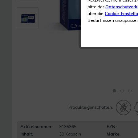
Netzwerke. Nicht essenzi
bitte der
Datenschutzerk
über die
Cookie-Einstell
Bedürfnissen anzupassen 
Produkteigenschaften:
Artikelnummer:
3135365
PZN:
Inhalt:
30 Kapseln
Marke: