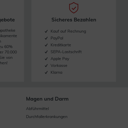
gebote
Sicheres Bezahlen
apotheke
Kauf auf Rechnung
dikamente
PayPal
n
Kreditkarte
 zu 60%
SEPA-Lastschrift
er 70.000
Sie von
Apple Pay
hen!
Vorkasse
Klarna
Magen und Darm
Abführmittel
Durchfallerkrankungen