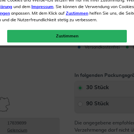
elle Cookies und Werbe-IDs setzen wir nur mit Ihrer Zustimmung. We
Reich an ungesättigten F
lärung
und dem
Impressum
. Sie können die Verwendung von Cookie
ungen
anpassen. Mit dem Klick auf
Zustimmen
helfen Sie uns, die Seit
Inhalt
30 Kapseln
und die Nutzerfreundlichkeit stetig zu verbessern.
Menge:
Zustimmen
Versandkostenfrei
In folgenden Packungsgrö
30 Stück
90 Stück
Die angegebene empfohle
17839899
Verzehrmenge darf nicht ü
Gelencium