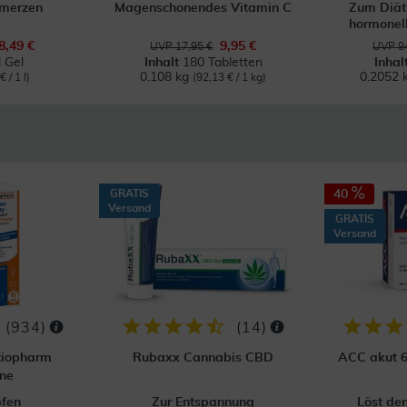
hmerzen
Magenschonendes Vitamin C
Zum Diä
hormonell
8,49 €
9,95 €
UVP 17,95 €
UVP 94
 Gel
Inhalt
180 Tabletten
Inhal
0.108 kg
0.2052 
 / 1 l)
(92,13 € / 1 kg)
GRATIS
40
Versand
GRATIS
Versand
(
934
)
(
14
)
tiopharm
Rubaxx Cannabis CBD
ACC akut 6
ne
pfen
Zur Entspannung
Löst de