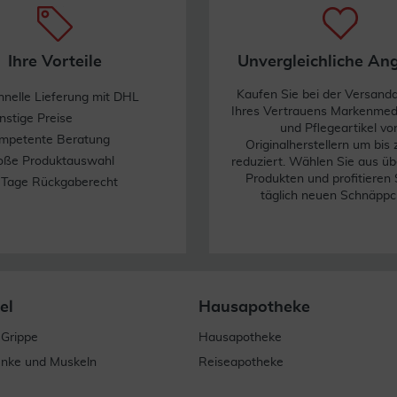
Ihre Vorteile
Unvergleichliche An
Kaufen Sie bei der Versand
hnelle Lieferung mit DHL
Ihres Vertrauens Markenme
nstige Preise
und Pflegeartikel vo
mpetente Beratung
Originalherstellern um bis
oße Produktauswahl
reduziert. Wählen Sie aus üb
Produkten und profitieren 
 Tage Rückgaberecht
täglich neuen Schnäppc
el
Hausapotheke
 Grippe
Hausapotheke
enke und Muskeln
Reiseapotheke