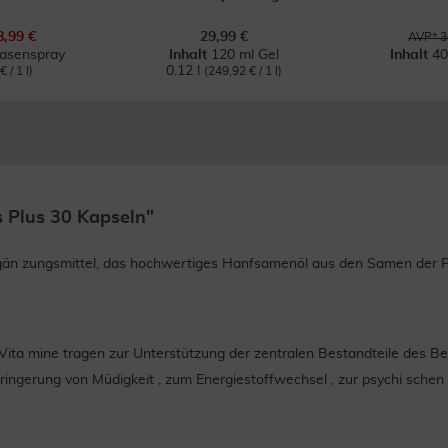
8,99 €
29,99 €
AVP* 3
Nasenspray
Inhalt
120 ml Gel
Inhalt
40
0.12 l
 / 1 l)
(249,92 € / 1 l)
 Plus 30 Kapseln"
 zungsmittel, das hochwertiges Hanfsamenöl aus den Samen der Pfl
ta mine tragen zur Unterstützung der zentralen Bestandteile des B
 Verringerung von Müdigkeit , zum Energiestoffwechsel , zur psychi s