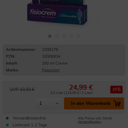
Artikelnummer:
3308178
PZN:
18306834
Inhalt:
200 ml Creme
Marke:
Fisiocrem
24,99 €
UVP 33,50 €
25
0.2 Liter (124,95 € / 1 Liter)
In den Warenkorb
Versandkostenfrei
Alle Preise inkl. MwSt.
Versandkosten
Lieferzeit 1-2 Tage