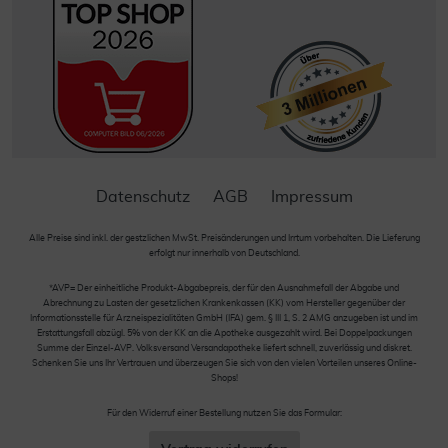
Datenschutz
AGB
Impressum
Alle Preise sind inkl. der gestzlichen MwSt. Preisänderungen und Irrtum vorbehalten. Die Lieferung
erfolgt nur innerhalb von Deutschland.
*AVP= Der einheitliche Produkt-Abgabepreis, der für den Ausnahmefall der Abgabe und
Abrechnung zu Lasten der gesetzlichen Krankenkassen (KK) vom Hersteller gegenüber der
Informationsstelle für Arzneispezialitäten GmbH (IFA) gem. § III 1, S. 2 AMG anzugeben ist und im
Erstattungsfall abzügl. 5% von der KK an die Apotheke ausgezahlt wird. Bei Doppelpackungen
Summe der Einzel-AVP. Volksversand Versandapotheke liefert schnell, zuverlässig und diskret.
Schenken Sie uns Ihr Vertrauen und überzeugen Sie sich von den vielen Vorteilen unseres Online-
Shops!
Für den Widerruf einer Bestellung nutzen Sie das Formular: