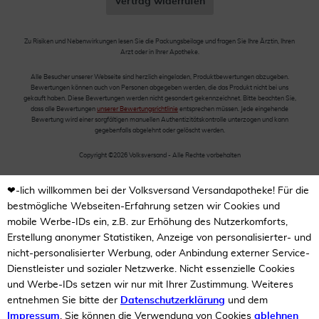
Vertrag widerrufen
Zu Risiken und Nebenwirkungen lesen Sie die Packungsbeilage und fragen Sie Ihre Ärztin, Ihren
Arzt oder in Ihrer Apotheke.
Alle Besucher unserer Webseite sind herzlich eingeladen, Produktbewertungen abzugeben.
Bewertungen können auch von Personen abgegeben werden, die das Produkt nicht bei uns
gekauft haben. Diese Bewertungen werden nicht gesondert gekennzeichnet. Bitte beachten Sie,
dass alle Bewertungen
unserer Bewertungsrichtlinie
entsprechen müssen. Jede eingehende
Bewertung wird einer sorgfältigen manuellen Authentizitätskontrolle unterzogen und kann
gegebenfalls abgelehnt oder gelöscht werden.
Copyright ©2026 Volksversand - Alle Rechte vorbehalten
❤-lich willkommen bei der Volksversand Versandapotheke! Für die
bestmögliche Webseiten-Erfahrung setzen wir Cookies und
mobile Werbe-IDs ein, z.B. zur Erhöhung des Nutzerkomforts,
Erstellung anonymer Statistiken, Anzeige von personalisierter- und
nicht-personalisierter Werbung, oder Anbindung externer Service-
Dienstleister und sozialer Netzwerke. Nicht essenzielle Cookies
und Werbe-IDs setzen wir nur mit Ihrer Zustimmung. Weiteres
entnehmen Sie bitte der
Datenschutzerklärung
und dem
Impressum
. Sie können die Verwendung von Cookies
ablehnen