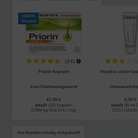
GRATIS
Versand
(
94
)
Priorin Kapseln
Haarlos schön Ge
Zum Diätmanagement
Haarwuchsh
47,99 €
9,99 €
Inhalt
120 Kapseln
Inhalt
30 ml 
0.094 kg
0.03 l
(510,53 € / 1 kg)
(333,00 €
Von Kunden häufig mitgekauft