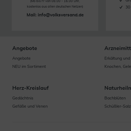
Gr
(Mo bis Fr von 08.00 - 16.00 Uhr,
kostenlos aus allen deutschen Netzen)
30
Mail:
info@volksversand.de
Angebote
Arzneimitt
Angebote
Erkältung und
NEU im Sortiment
Knochen, Gel
Herz-Kreislauf
Naturheil
Gedächtnis
Bachblüten
Gefäße und Venen
Schüßler-Salz