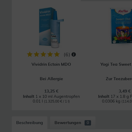
(
6
)
Vividrin Ectoin MDO
Yogi Tea Sweet 
Bei Allergie
Zur Teezuber
13,25 €
3,49 €
Inhalt
1 x 10 ml Augentropfen
Inhalt
17 x 1.8 g F
0.01 l
0.0306 kg
(1.325,00 € / 1 l)
(114,0
Beschreibung
Bewertungen
0