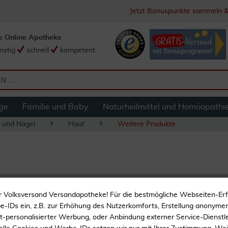
Jetzt Bonuspunkte sammeln &
e Online Apotheke
nstig
schnell
kompetent
ge
Familie und Baby
Naturheilmittel und Homöopathi
 und Nägel
Haut
Weitere Produkte
Rausch Avocado F
r Volksversand Versandapotheke! Für die bestmögliche Webseiten-Er
-IDs ein, z.B. zur Erhöhung des Nutzerkomforts, Erstellung anonymer 
ht-personalisierter Werbung, oder Anbindung externer Service-Dienstle
Verlängerte Farbbrillianz