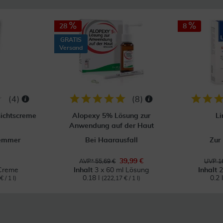
28
8
GRATIS
Versand
(
4
)
(
8
)
sichtscreme
Alopexy 5% Lösung zur
Li
Anwendung auf der Haut
emmer
Bei Haarausfall
Zur
39,99 €
AVP* 55,69 €
UVP 16
Creme
Inhalt
3 x 60 ml Lösung
Inhalt
2
0.18 l
0.2 
 / 1 l)
(222,17 € / 1 l)