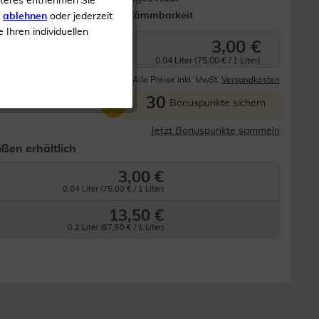
iteres entnehmen Sie
Optimale Kämmbarkeit
s
ablehnen
oder jederzeit
e Ihren individuellen
3,00 €
0.04 Liter (75,00 € / 1 Liter)
Derzeit nicht lieferbar
Alle Preise inkl. MwSt.
Versandkosten
30
P
Bonuspunkte sichern
Jetzt Bonuspunkte sammeln
ßen erhältlich
3,00 €
0.04 Liter (75,00 € / 1 Liter)
13,50 €
0.2 Liter (67,50 € / 1 Liter)