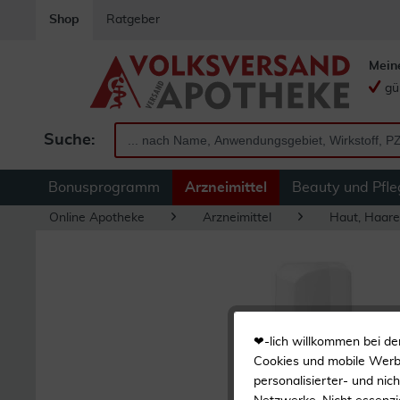
Shop
Ratgeber
Mein
gü
Suche:
Bonusprogramm
Arzneimittel
Beauty und Pfle
Online Apotheke
Arzneimittel
Haut, Haare
❤-lich willkommen bei de
Cookies und mobile Werbe
personalisierter- und nic