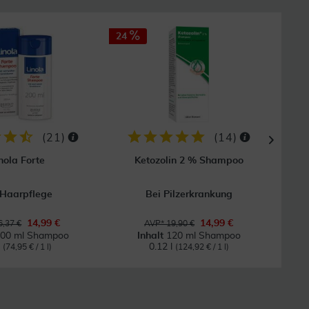
24
50
GRAT
Vers
(
21
)
(
14
)
nola Forte
Ketozolin 2 % Shampoo
K
 Haarpflege
Bei Pilzerkrankung
Für
14,99 €
14,99 €
,37 €
AVP* 19,90 €
00 ml Shampoo
Inhalt
120 ml Shampoo
l
0.12 l
(74,95 € / 1 l)
(124,92 € / 1 l)