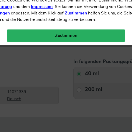
elle Cookies und Werbe-IDs setzen wir nur mit Ihrer Zustimmung. We
Glanzvolles Haar
lärung
und dem
Impressum
. Sie können die Verwendung von Cookie
ungen
anpassen. Mit dem Klick auf
Zustimmen
helfen Sie uns, die Seit
und die Nutzerfreundlichkeit stetig zu verbessern.
Inhalt
40 ml Shampoo
Gratis Versand ab 19 €
Zustimmen
In folgenden Packungsgrö
40 ml
200 ml
11071339
Rausch