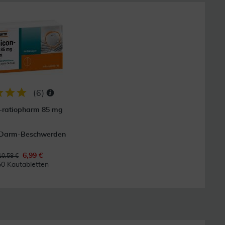
(
6
)
-ratiopharm 85 mg
-Darm-Beschwerden
6,99 €
10,58 €
50 Kautabletten