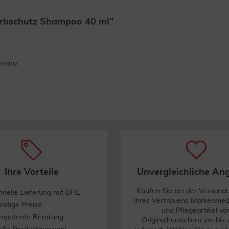
rbschutz Shampoo 40 ml"
Weiterlesen
stanz
Ihre Vorteile
Unvergleichliche An
Kaufen Sie bei der Versand
hnelle Lieferung mit DHL
Ihres Vertrauens Markenme
nstige Preise
und Pflegeartikel vo
mpetente Beratung
Originalherstellern um bis