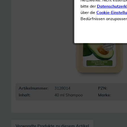
Netzwerke. Nicht essenzi
bitte der
Datenschutzerk
über die
Cookie-Einstell
Bedürfnissen anzupassen 
Artikelnummer:
3128014
PZN:
Inhalt:
40 ml Shampoo
Marke:
Verwandte Produkte zu diesem Artikel