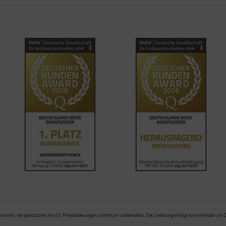
sind inkl. der gestzlichen MwSt. Preisänderungen und Irrtum vorbehalten. Die Lieferung erfolgt nur innerhalb von