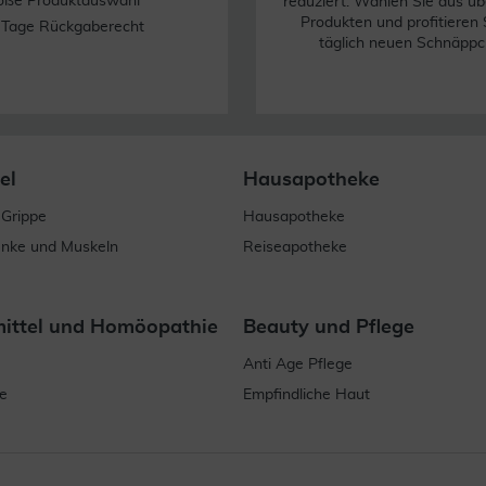
oße Produktauswahl
reduziert. Wählen Sie aus üb
Produkten und profitieren 
 Tage Rückgaberecht
täglich neuen Schnäppc
el
Hausapotheke
 Grippe
Hausapotheke
enke und Muskeln
Reiseapotheke
mittel und Homöopathie
Beauty und Pflege
Anti Age Pflege
e
Empfindliche Haut