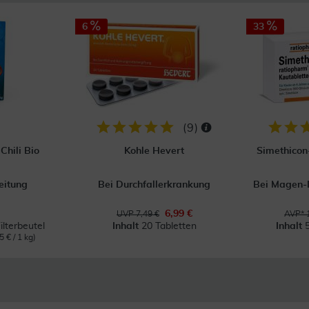
6
33
(
9
)
Chili Bio
Kohle Hevert
Simethicon
eitung
Bei Durchfallerkrankung
Bei Magen
6,99 €
UVP 7,49 €
AVP* 
ilterbeutel
Inhalt
20 Tabletten
Inhalt
5 € / 1 kg)