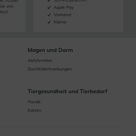
SEPA-Lastschrift
er 70.000
Sie von
Apple Pay
hen!
Vorkasse
Klarna
Magen und Darm
Abführmittel
Durchfallerkrankungen
Tiergesundheit und Tierbedarf
Hunde
Katzen