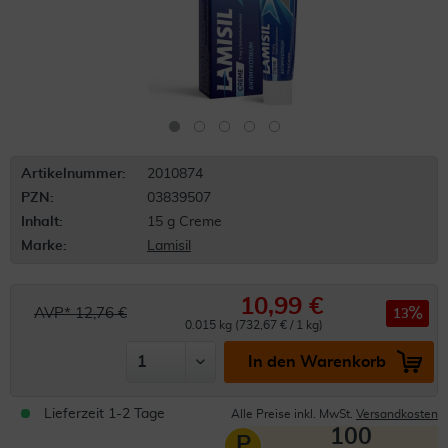
Artikelnummer:
2010874
PZN:
03839507
Inhalt:
15 g Creme
Marke:
Lamisil
10,99 €
AVP* 12,76 €
13
0.015 kg (732,67 € / 1 kg)
In den Warenkorb
Lieferzeit 1-2 Tage
Alle Preise inkl. MwSt.
Versandkosten
100
P