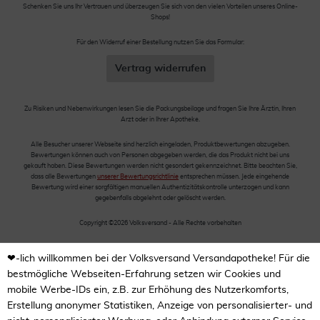
Schenken Sie uns Ihr Vertrauen und überzeugen Sie sich von den vielen Vorteilen unseres Online-
Shops!
Für den Widerruf einer Bestellung nutzen Sie das Formular:
Vertrag widerrufen
Zu Risiken und Nebenwirkungen lesen Sie die Packungsbeilage und fragen Sie Ihre Ärztin, Ihren
Arzt oder in Ihrer Apotheke.
Alle Besucher unserer Webseite sind herzlich eingeladen, Produktbewertungen abzugeben.
Bewertungen können auch von Personen abgegeben werden, die das Produkt nicht bei uns
gekauft haben. Diese Bewertungen werden nicht gesondert gekennzeichnet. Bitte beachten Sie,
dass alle Bewertungen
unserer Bewertungsrichtlinie
entsprechen müssen. Jede eingehende
Bewertung wird einer sorgfältigen manuellen Authentizitätskontrolle unterzogen und kann
gegebenfalls abgelehnt oder gelöscht werden.
Copyright ©2026 Volksversand - Alle Rechte vorbehalten
❤-lich willkommen bei der Volksversand Versandapotheke! Für die
bestmögliche Webseiten-Erfahrung setzen wir Cookies und
mobile Werbe-IDs ein, z.B. zur Erhöhung des Nutzerkomforts,
Erstellung anonymer Statistiken, Anzeige von personalisierter- und