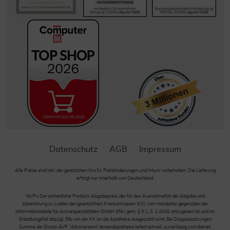
Datenschutz
AGB
Impressum
Alle Preise sind inkl. der gestzlichen MwSt. Preisänderungen und Irrtum vorbehalten. Die Lieferung
erfolgt nur innerhalb von Deutschland.
*AVP= Der einheitliche Produkt-Abgabepreis, der für den Ausnahmefall der Abgabe und
Abrechnung zu Lasten der gesetzlichen Krankenkassen (KK) vom Hersteller gegenüber der
Informationsstelle für Arzneispezialitäten GmbH (IFA) gem. § III 1, S. 2 AMG anzugeben ist und im
Erstattungsfall abzügl. 5% von der KK an die Apotheke ausgezahlt wird. Bei Doppelpackungen
Summe der Einzel-AVP. Volksversand Versandapotheke liefert schnell, zuverlässig und diskret.