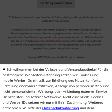
Vertrag widerrufen
Zu Risiken und Nebenwirkungen lesen Sie die Packungsbeilage und fragen Sie Ihre Ärztin, Ihren
Arzt oder in Ihrer Apotheke.
Alle Besucher unserer Webseite sind herzlich eingeladen, Produktbewertungen abzugeben.
Bewertungen können auch von Personen abgegeben werden, die das Produkt nicht bei uns
gekauft haben. Diese Bewertungen werden nicht gesondert gekennzeichnet. Bitte beachten Sie,
dass alle Bewertungen
unserer Bewertungsrichtlinie
entsprechen müssen. Jede eingehende
Bewertung wird einer sorgfältigen manuellen Authentizitätskontrolle unterzogen und kann
gegebenfalls abgelehnt oder gelöscht werden.
Copyright ©2026 Volksversand - Alle Rechte vorbehalten
❤-lich willkommen bei der Volksversand Versandapotheke! Für die
bestmögliche Webseiten-Erfahrung setzen wir Cookies und
mobile Werbe-IDs ein, z.B. zur Erhöhung des Nutzerkomforts,
Erstellung anonymer Statistiken, Anzeige von personalisierter- und
nicht-personalisierter Werbung, oder Anbindung externer Service-
Dienstleister und sozialer Netzwerke. Nicht essenzielle Cookies
und Werbe-IDs setzen wir nur mit Ihrer Zustimmung. Weiteres
entnehmen Sie bitte der
Datenschutzerklärung
und dem