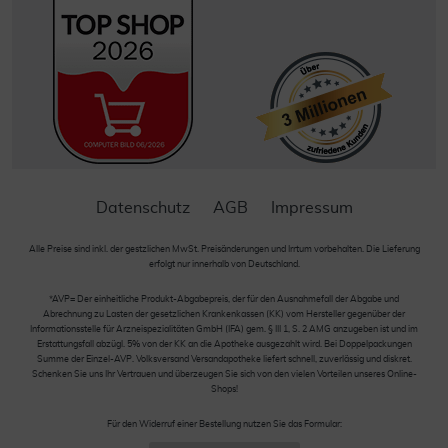
Datenschutz
AGB
Impressum
Alle Preise sind inkl. der gestzlichen MwSt. Preisänderungen und Irrtum vorbehalten. Die Lieferung
erfolgt nur innerhalb von Deutschland.
*AVP= Der einheitliche Produkt-Abgabepreis, der für den Ausnahmefall der Abgabe und
Abrechnung zu Lasten der gesetzlichen Krankenkassen (KK) vom Hersteller gegenüber der
Informationsstelle für Arzneispezialitäten GmbH (IFA) gem. § III 1, S. 2 AMG anzugeben ist und im
Erstattungsfall abzügl. 5% von der KK an die Apotheke ausgezahlt wird. Bei Doppelpackungen
Summe der Einzel-AVP. Volksversand Versandapotheke liefert schnell, zuverlässig und diskret.
Schenken Sie uns Ihr Vertrauen und überzeugen Sie sich von den vielen Vorteilen unseres Online-
Shops!
Für den Widerruf einer Bestellung nutzen Sie das Formular: