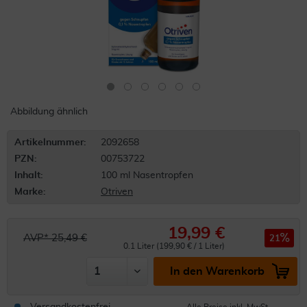
Abbildung ähnlich
Artikelnummer:
2092658
PZN:
00753722
Inhalt:
100 ml Nasentropfen
Marke:
Otriven
19,99 €
AVP* 25,49 €
21
0.1 Liter (199,90 € / 1 Liter)
In den Warenkorb