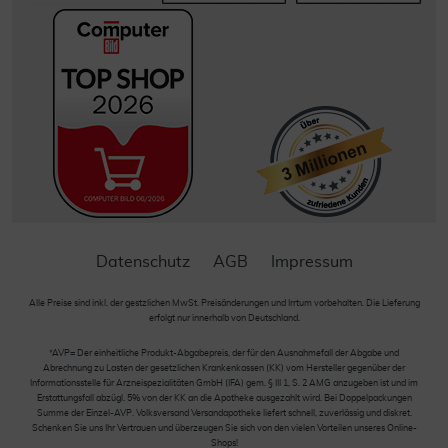
Datenschutz
AGB
Impressum
Alle Preise sind inkl. der gestzlichen MwSt. Preisänderungen und Irrtum vorbehalten. Die Lieferung
erfolgt nur innerhalb von Deutschland.
*AVP= Der einheitliche Produkt-Abgabepreis, der für den Ausnahmefall der Abgabe und
Abrechnung zu Lasten der gesetzlichen Krankenkassen (KK) vom Hersteller gegenüber der
Informationsstelle für Arzneispezialitäten GmbH (IFA) gem. § III 1, S. 2 AMG anzugeben ist und im
Erstattungsfall abzügl. 5% von der KK an die Apotheke ausgezahlt wird. Bei Doppelpackungen
Summe der Einzel-AVP. Volksversand Versandapotheke liefert schnell, zuverlässig und diskret.
Schenken Sie uns Ihr Vertrauen und überzeugen Sie sich von den vielen Vorteilen unseres Online-
Shops!