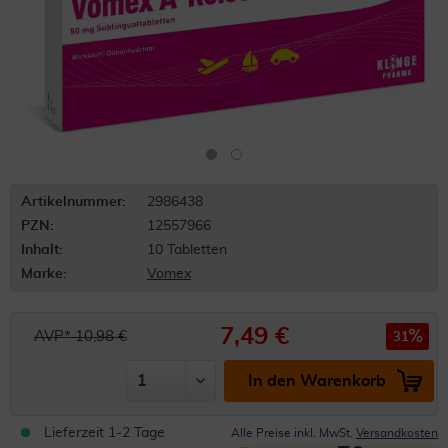
Artikelnummer:
2986438
PZN:
12557966
Inhalt:
10 Tabletten
Marke:
Vomex
7,49 €
AVP* 10,98 €
31
In den Warenkorb
Lieferzeit 1-2 Tage
Alle Preise inkl. MwSt.
Versandkosten