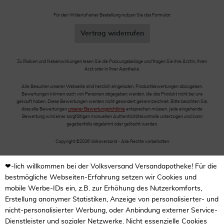
Für den Widerruf einer Bestellung nutzen Sie das Formular:
Vertrag widerrufen
Zu Risiken und Nebenwirkungen lesen Sie die Packungsbeilage und fragen Sie Ihre Ärztin, Ihren
Arzt oder in Ihrer Apotheke.
Alle Besucher unserer Webseite sind herzlich eingeladen, Produktbewertungen abzugeben.
Bewertungen können auch von Personen abgegeben werden, die das Produkt nicht bei uns
gekauft haben. Diese Bewertungen werden nicht gesondert gekennzeichnet. Bitte beachten Sie,
dass alle Bewertungen
unserer Bewertungsrichtlinie
entsprechen müssen. Jede eingehende
Bewertung wird einer sorgfältigen manuellen Authentizitätskontrolle unterzogen und kann
gegebenfalls abgelehnt oder gelöscht werden.
Copyright ©2026 Volksversand - Alle Rechte vorbehalten
❤-lich willkommen bei der Volksversand Versandapotheke! Für die
bestmögliche Webseiten-Erfahrung setzen wir Cookies und
mobile Werbe-IDs ein, z.B. zur Erhöhung des Nutzerkomforts,
Erstellung anonymer Statistiken, Anzeige von personalisierter- und
nicht-personalisierter Werbung, oder Anbindung externer Service-
Dienstleister und sozialer Netzwerke. Nicht essenzielle Cookies