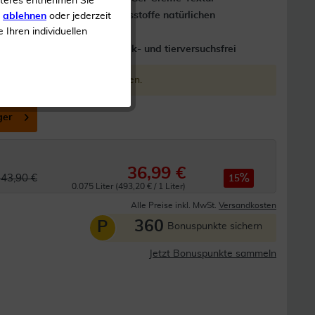
iteres entnehmen Sie
 Minuten*
91% Inhaltsstoffe natürlichen
s
ablehnen
oder jederzeit
e Ihren individuellen
Ursprungs
uchsvolle Haut
Mikroplastik- und tierversuchsfrei
ieser Form nicht mehr angeboten.
ger
36,99 €
43,90 €
15
0.075 Liter (493,20 € / 1 Liter)
Alle Preise inkl. MwSt.
Versandkosten
360
P
Bonuspunkte sichern
Jetzt Bonuspunkte sammeln