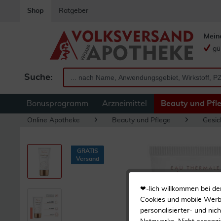
Shop
Ratgeber
Mein
gü
Suche:
Bonusprogramm
Arzneimittel
Beauty und Pfl
Online Apotheke
Beauty und Pflege
Gesic
GRATIS
Versand
❤-lich willkommen bei de
Cookies und mobile Werbe
personalisierter- und nic