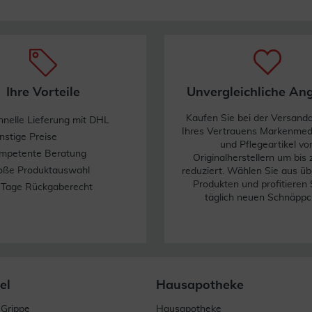
Ihre Vorteile
Unvergleichliche An
Kaufen Sie bei der Versand
hnelle Lieferung mit DHL
Ihres Vertrauens Markenme
nstige Preise
und Pflegeartikel vo
mpetente Beratung
Originalherstellern um bis
oße Produktauswahl
reduziert. Wählen Sie aus üb
Produkten und profitieren 
 Tage Rückgaberecht
täglich neuen Schnäppc
el
Hausapotheke
 Grippe
Hausapotheke