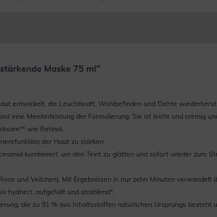
stärkende Maske 75 ml"
t entwickelt, die Leuchtkraft, Wohlbefinden und Dichte wiederherst
d eine Meisterleistung der Formulierung. Sie ist leicht und cremig und
wirksam** wie Retinol.
rierefunktion der Haut zu stärken.
cinamid kombiniert, um den Teint zu glätten und sofort wieder zum S
n, Rose und Veilchen). Mit Ergebnissen in nur zehn Minuten verwande
v hydriert, aufgefüllt und strahlend*.
ierung, die zu 91 % aus Inhaltsstoffen natürlichen Ursprungs besteht