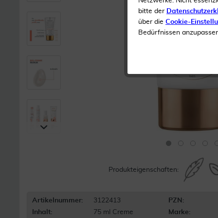
Netzwerke. Nicht essenzi
bitte der
Datenschutzerk
über die
Cookie-Einstell
Bedürfnissen anzupassen 
Produkteigenschaften:
Artikelnummer:
3122413
PZN:
Inhalt:
75 ml Creme
Marke: