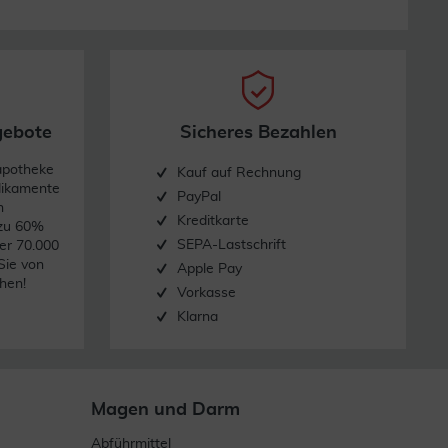
gebote
Sicheres Bezahlen
apotheke
Kauf auf Rechnung
dikamente
PayPal
n
Kreditkarte
 zu 60%
SEPA-Lastschrift
er 70.000
Sie von
Apple Pay
hen!
Vorkasse
Klarna
Magen und Darm
Abführmittel