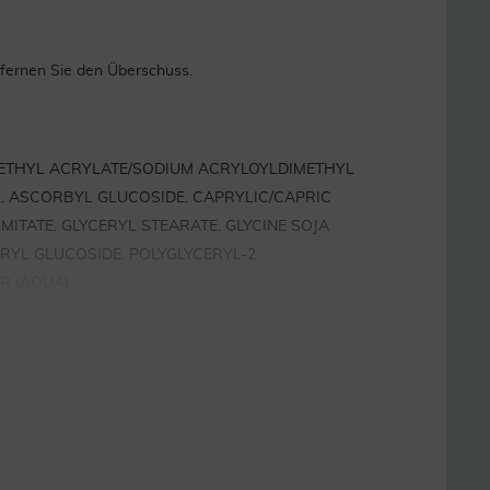
tfernen Sie den Überschuss.
YETHYL ACRYLATE/SODIUM ACRYLOYLDIMETHYL
L. ASCORBYL GLUCOSIDE. CAPRYLIC/CAPRIC
MITATE. GLYCERYL STEARATE. GLYCINE SOJA
URYL GLUCOSIDE. POLYGLYCERYL-2
R (AQUA)