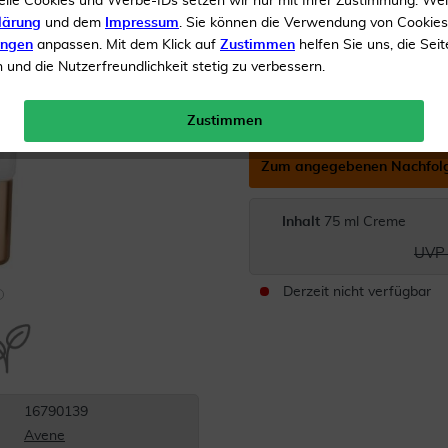
elle Cookies und Werbe-IDs setzen wir nur mit Ihrer Zustimmung. We
strahlende Haut nach 10
lärung
und dem
Impressum
. Sie können die Verwendung von Cookie
ungen
anpassen. Mit dem Klick auf
Zustimmen
helfen Sie uns, die Seit
und die Nutzerfreundlichkeit stetig zu verbessern.
Für eine reife und anspr
Der Artikel wird in d
Zustimmen
Zum angegebenen Nachfol
Inhalt
75 ml Creme
UVP 
Derzeit nicht verfügbar
16790139
Avene