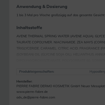
Anwendung & Dosierung
1 bis 3 Mal pro Woche großzügig auf das gesamte Gesicht 
Inhaltsstoffe
AVENE THERMAL SPRING WATER (AVENE AQUA). GLYC
TAURATE COPOLYMER. NIACINAMIDE. ZEA MAYS (CORN
TRIGLYCERIDE. CARAMEL. CITRIC ACID. FRAGRANCE (P
(SOYBEAN) OIL (GLYCINE SOJA OIL). HELIANTHUS ANN
DIPOLYHYDROXYSTEARATE. POLYSORBATE 60. SORBIT
Produkteigenschaften:
Hypoaller
Hersteller:
PIERRE FABRE DERMO KOSMETIK GmbH Neuer Messplatz 5
www.pierre-fabre.de
adv_de@pierre-fabre.com