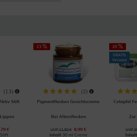
23
20
GRATIS
Versand
(
13
)
(
2
)
ktiv Stift
Pigmentflecken Gesichtscreme
Cetaphil F
 Lippen
Bei Altersflecken
Zur
,79 €
8,99 €
UVP 11,80 €
UVP 28
Stift
Inhalt
30 ml Creme
Inhal