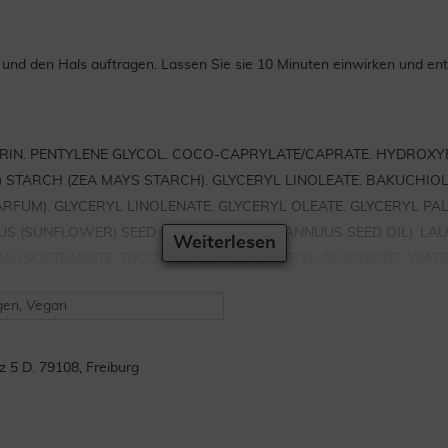
und den Hals auftragen. Lassen Sie sie 10 Minuten einwirken und en
ERIN. PENTYLENE GLYCOL. COCO-CAPRYLATE/CAPRATE. HYDROX
) STARCH (ZEA MAYS STARCH). GLYCERYL LINOLEATE. BAKUCHIO
ARFUM). GLYCERYL LINOLENATE. GLYCERYL OLEATE. GLYCERYL PAL
UUS (SUNFLOWER) SEED OIL (HELIANTHUS ANNUUS SEED OIL). LA
Weiterlesen
AN ISOSTEARATE. TOCOPHEROL. TOCOPHERYL GLUCOSIDE. WATE
gen, Vegan
 D. 79108, Freiburg