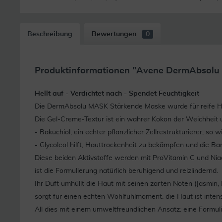
Beschreibung
Bewertungen
0
Produktinformationen "Avene DermAbsolu 
Hellt auf - Verdichtet nach - Spendet Feuchtigkeit
Die DermAbsolu MASK Stärkende Maske wurde für reife Hau
Die Gel-Creme-Textur ist ein wahrer Kokon der Weichheit un
- Bakuchiol, ein echter pflanzlicher Zellrestrukturierer, so 
- Glycoleol hilft, Hauttrockenheit zu bekämpfen und die Bar
Diese beiden Aktivstoffe werden mit ProVitamin C und Nia
ist die Formulierung natürlich beruhigend und reizlindernd.
Ihr Duft umhüllt die Haut mit seinen zarten Noten (Jasmi
sorgt für einen echten Wohlfühlmoment: die Haut ist intensi
All dies mit einem umweltfreundlichen Ansatz: eine Formul