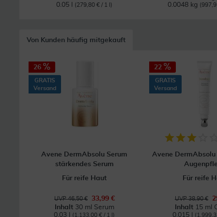
0.05 l
0.0048 kg
(279,80 € / 1 l)
(997,9
Von Kunden häufig mitgekauft
26
22
GRATIS
GRATIS
Versand
Versand
Avene DermAbsolu Serum
Avene DermAbsolu 
stärkendes Serum
Augenpfl
Für reife Haut
Für reife 
33,99 €
2
UVP 46,50 €
UVP 38,90 €
Inhalt
30 ml Serum
Inhalt
15 ml 
0.03 l
0.015 l
(1.133,00 € / 1 l)
(1.999,33