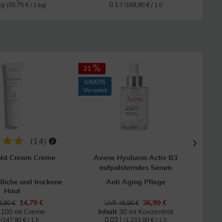
kg
0.1 l
(50,75 € / 1 kg)
(169,90 € / 1 l)
21
21
GRATIS
GRAT
Versand
Vers
(
14
)
old Cream Creme
Avene Hyaluron Activ B3
aufpolsterndes Serum
Re
dliche und trockene
Anti Aging Pflege
Haut
14,79 €
36,99 €
,90 €
UVP 46,90 €
t
100 ml Creme
Inhalt
30 ml Konzentrat
l
0.03 l
(147,90 € / 1 l)
(1.233,00 € / 1 l)