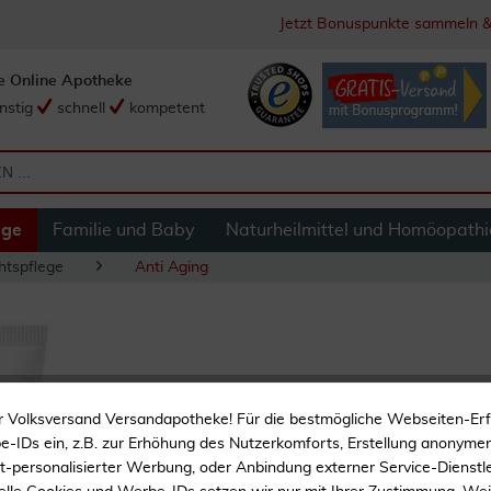
Jetzt Bonuspunkte sammeln &
e Online Apotheke
nstig
schnell
kompetent
ege
Familie und Baby
Naturheilmittel und Homöopathi
htspflege
Anti Aging
Avene DermAbsolu
r Volksversand Versandapotheke! Für die bestmögliche Webseiten-Er
-IDs ein, z.B. zur Erhöhung des Nutzerkomforts, Erstellung anonymer 
ht-personalisierter Werbung, oder Anbindung externer Service-Dienstle
Sichtbare Ergebnisse für 