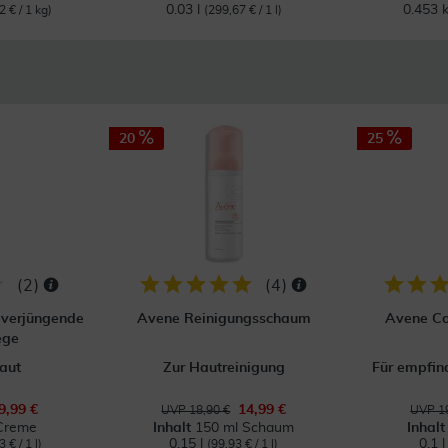
0.03 l
0.453 
2 € / 1 kg)
(299,67 € / 1 l)
20
25
(
2
)
(
4
)
verjüngende
Avene Reinigungsschaum
Avene C
ege
Haut
Zur Hautreinigung
Für empfin
9,99 €
14,99 €
UVP 18,90 €
UVP 19
Creme
Inhalt
150 ml Schaum
Inhal
0.15 l
0.1 
 € / 1 l)
(99,93 € / 1 l)