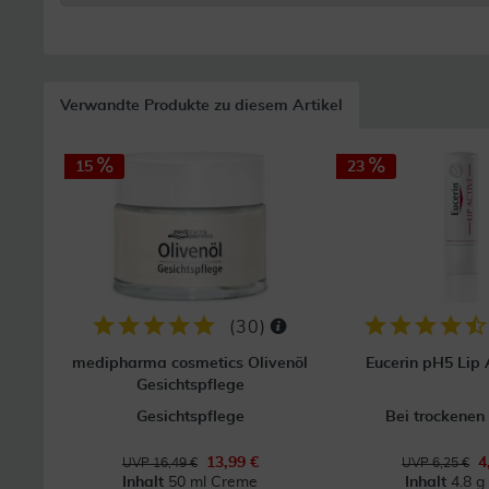
Verwandte Produkte zu diesem Artikel
15
23
(
30
)
medipharma cosmetics Olivenöl
Eucerin pH5 Lip A
Gesichtspflege
Gesichtspflege
Bei trockenen
13,99 €
4
UVP 16,49 €
UVP 6,25 €
Inhalt
50 ml Creme
Inhalt
4.8 g 