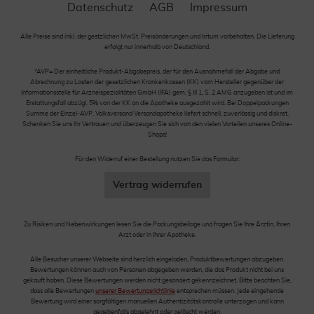
Datenschutz
AGB
Impressum
Alle Preise sind inkl. der gestzlichen MwSt. Preisänderungen und Irrtum vorbehalten. Die Lieferung
erfolgt nur innerhalb von Deutschland.
*AVP= Der einheitliche Produkt-Abgabepreis, der für den Ausnahmefall der Abgabe und
Abrechnung zu Lasten der gesetzlichen Krankenkassen (KK) vom Hersteller gegenüber der
Informationsstelle für Arzneispezialitäten GmbH (IFA) gem. § III 1, S. 2 AMG anzugeben ist und im
Erstattungsfall abzügl. 5% von der KK an die Apotheke ausgezahlt wird. Bei Doppelpackungen
Summe der Einzel-AVP. Volksversand Versandapotheke liefert schnell, zuverlässig und diskret.
Schenken Sie uns Ihr Vertrauen und überzeugen Sie sich von den vielen Vorteilen unseres Online-
Shops!
Für den Widerruf einer Bestellung nutzen Sie das Formular:
Vertrag widerrufen
Zu Risiken und Nebenwirkungen lesen Sie die Packungsbeilage und fragen Sie Ihre Ärztin, Ihren
Arzt oder in Ihrer Apotheke.
Alle Besucher unserer Webseite sind herzlich eingeladen, Produktbewertungen abzugeben.
Bewertungen können auch von Personen abgegeben werden, die das Produkt nicht bei uns
gekauft haben. Diese Bewertungen werden nicht gesondert gekennzeichnet. Bitte beachten Sie,
dass alle Bewertungen
unserer Bewertungsrichtlinie
entsprechen müssen. Jede eingehende
Bewertung wird einer sorgfältigen manuellen Authentizitätskontrolle unterzogen und kann
gegebenfalls abgelehnt oder gelöscht werden.