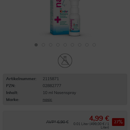
Artikelnummer:
2115871
PZN:
02882777
Inhalt:
10 ml Nasenspray
Marke:
nasic
4,99 €
AVP* 6,90 €
27
0.01 Liter (499,00 € / 1
Liter)