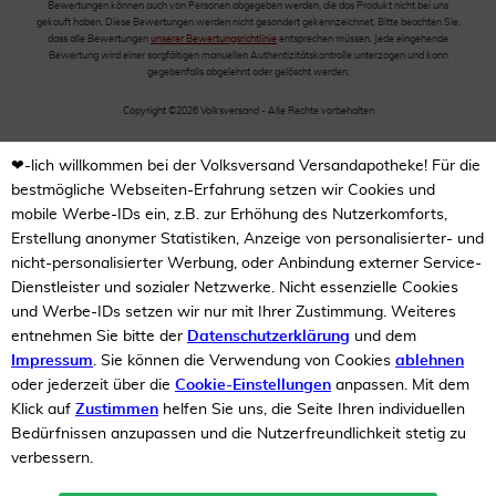
Bewertungen können auch von Personen abgegeben werden, die das Produkt nicht bei uns
gekauft haben. Diese Bewertungen werden nicht gesondert gekennzeichnet. Bitte beachten Sie,
dass alle Bewertungen
unserer Bewertungsrichtlinie
entsprechen müssen. Jede eingehende
Bewertung wird einer sorgfältigen manuellen Authentizitätskontrolle unterzogen und kann
gegebenfalls abgelehnt oder gelöscht werden.
Copyright ©2026 Volksversand - Alle Rechte vorbehalten
❤-lich willkommen bei der Volksversand Versandapotheke! Für die
bestmögliche Webseiten-Erfahrung setzen wir Cookies und
mobile Werbe-IDs ein, z.B. zur Erhöhung des Nutzerkomforts,
Erstellung anonymer Statistiken, Anzeige von personalisierter- und
nicht-personalisierter Werbung, oder Anbindung externer Service-
Dienstleister und sozialer Netzwerke. Nicht essenzielle Cookies
und Werbe-IDs setzen wir nur mit Ihrer Zustimmung. Weiteres
entnehmen Sie bitte der
Datenschutzerklärung
und dem
Impressum
. Sie können die Verwendung von Cookies
ablehnen
oder jederzeit über die
Cookie-Einstellungen
anpassen. Mit dem
Klick auf
Zustimmen
helfen Sie uns, die Seite Ihren individuellen
Bedürfnissen anzupassen und die Nutzerfreundlichkeit stetig zu
verbessern.