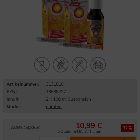
Artikelnummer:
3131810
PZN:
16538227
Inhalt:
2 x 100 ml Suspension
Marke:
nurofen
10,99 €
AVP* 16,38 €
32
0.2 Liter (54,95 € / 1 Liter)