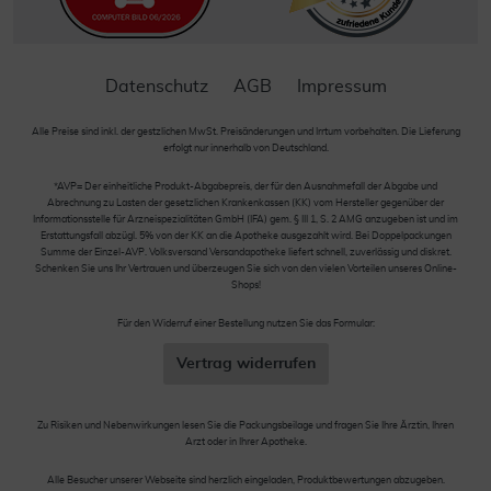
Datenschutz
AGB
Impressum
Alle Preise sind inkl. der gestzlichen MwSt. Preisänderungen und Irrtum vorbehalten. Die Lieferung
erfolgt nur innerhalb von Deutschland.
*AVP= Der einheitliche Produkt-Abgabepreis, der für den Ausnahmefall der Abgabe und
Abrechnung zu Lasten der gesetzlichen Krankenkassen (KK) vom Hersteller gegenüber der
Informationsstelle für Arzneispezialitäten GmbH (IFA) gem. § III 1, S. 2 AMG anzugeben ist und im
Erstattungsfall abzügl. 5% von der KK an die Apotheke ausgezahlt wird. Bei Doppelpackungen
Summe der Einzel-AVP. Volksversand Versandapotheke liefert schnell, zuverlässig und diskret.
Schenken Sie uns Ihr Vertrauen und überzeugen Sie sich von den vielen Vorteilen unseres Online-
Shops!
Für den Widerruf einer Bestellung nutzen Sie das Formular:
Vertrag widerrufen
Zu Risiken und Nebenwirkungen lesen Sie die Packungsbeilage und fragen Sie Ihre Ärztin, Ihren
Arzt oder in Ihrer Apotheke.
Alle Besucher unserer Webseite sind herzlich eingeladen, Produktbewertungen abzugeben.