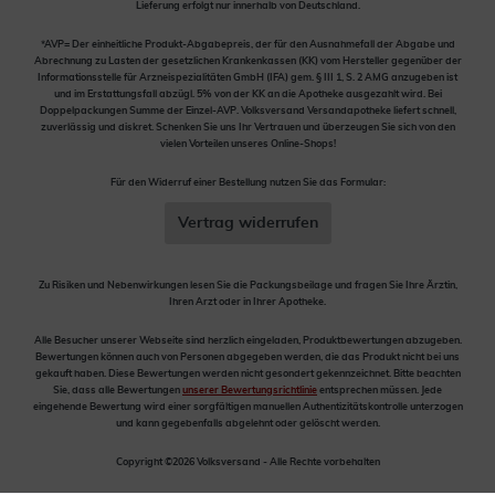
Lieferung erfolgt nur innerhalb von Deutschland.
*AVP= Der einheitliche Produkt-Abgabepreis, der für den Ausnahmefall der Abgabe und
Abrechnung zu Lasten der gesetzlichen Krankenkassen (KK) vom Hersteller gegenüber der
Informationsstelle für Arzneispezialitäten GmbH (IFA) gem. § III 1, S. 2 AMG anzugeben ist
und im Erstattungsfall abzügl. 5% von der KK an die Apotheke ausgezahlt wird. Bei
Doppelpackungen Summe der Einzel-AVP. Volksversand Versandapotheke liefert schnell,
zuverlässig und diskret. Schenken Sie uns Ihr Vertrauen und überzeugen Sie sich von den
vielen Vorteilen unseres Online-Shops!
Für den Widerruf einer Bestellung nutzen Sie das Formular:
Vertrag widerrufen
Zu Risiken und Nebenwirkungen lesen Sie die Packungsbeilage und fragen Sie Ihre Ärztin,
Ihren Arzt oder in Ihrer Apotheke.
Alle Besucher unserer Webseite sind herzlich eingeladen, Produktbewertungen abzugeben.
Bewertungen können auch von Personen abgegeben werden, die das Produkt nicht bei uns
gekauft haben. Diese Bewertungen werden nicht gesondert gekennzeichnet. Bitte beachten
Sie, dass alle Bewertungen
unserer Bewertungsrichtlinie
entsprechen müssen. Jede
eingehende Bewertung wird einer sorgfältigen manuellen Authentizitätskontrolle unterzogen
und kann gegebenfalls abgelehnt oder gelöscht werden.
Copyright ©2026 Volksversand - Alle Rechte vorbehalten