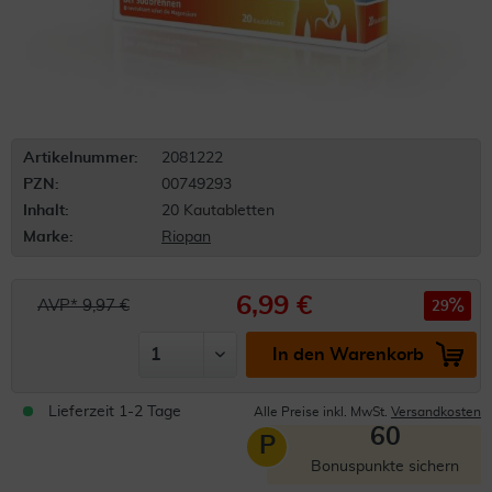
Artikelnummer:
2081222
PZN:
00749293
Inhalt:
20 Kautabletten
Marke:
Riopan
6,99 €
AVP* 9,97 €
29
In den Warenkorb
Lieferzeit 1-2 Tage
Alle Preise inkl. MwSt.
Versandkosten
60
P
Bonuspunkte sichern