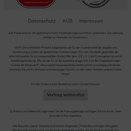
Datenschutz
AGB
Impressum
Alle Preise sind inkl. der gestzlichen MwSt. Preisänderungen und Irrtum vorbehalten. Die Lieferung
erfolgt nur innerhalb von Deutschland.
*AVP= Der einheitliche Produkt-Abgabepreis, der für den Ausnahmefall der Abgabe und
Abrechnung zu Lasten der gesetzlichen Krankenkassen (KK) vom Hersteller gegenüber der
Informationsstelle für Arzneispezialitäten GmbH (IFA) gem. § III 1, S. 2 AMG anzugeben ist und im
Erstattungsfall abzügl. 5% von der KK an die Apotheke ausgezahlt wird. Bei Doppelpackungen
Summe der Einzel-AVP. Volksversand Versandapotheke liefert schnell, zuverlässig und diskret.
Schenken Sie uns Ihr Vertrauen und überzeugen Sie sich von den vielen Vorteilen unseres Online-
Shops!
Für den Widerruf einer Bestellung nutzen Sie das Formular:
Vertrag widerrufen
Zu Risiken und Nebenwirkungen lesen Sie die Packungsbeilage und fragen Sie Ihre Ärztin, Ihren
Arzt oder in Ihrer Apotheke.
Alle Besucher unserer Webseite sind herzlich eingeladen, Produktbewertungen abzugeben.
Bewertungen können auch von Personen abgegeben werden, die das Produkt nicht bei uns