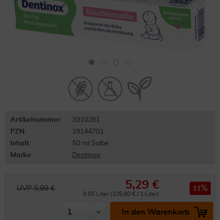
Artikelnummer:
3310281
PZN:
19144701
Inhalt:
50 ml Salbe
Marke:
Dentinox
5,29 €
UVP 5,99 €
11
0.05 Liter (105,80 € / 1 Liter)
In den Warenkorb