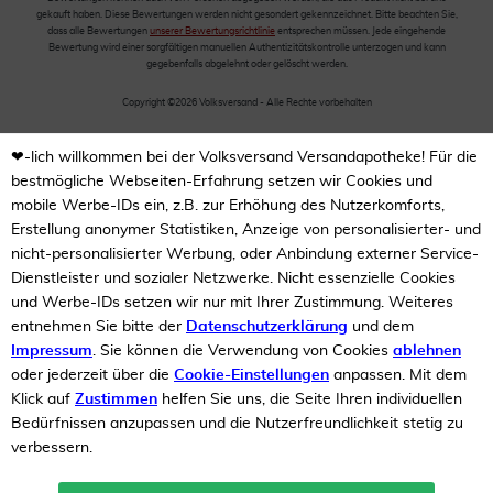
gekauft haben. Diese Bewertungen werden nicht gesondert gekennzeichnet. Bitte beachten Sie,
dass alle Bewertungen
unserer Bewertungsrichtlinie
entsprechen müssen. Jede eingehende
Bewertung wird einer sorgfältigen manuellen Authentizitätskontrolle unterzogen und kann
gegebenfalls abgelehnt oder gelöscht werden.
Copyright ©2026 Volksversand - Alle Rechte vorbehalten
❤-lich willkommen bei der Volksversand Versandapotheke! Für die
bestmögliche Webseiten-Erfahrung setzen wir Cookies und
mobile Werbe-IDs ein, z.B. zur Erhöhung des Nutzerkomforts,
Erstellung anonymer Statistiken, Anzeige von personalisierter- und
nicht-personalisierter Werbung, oder Anbindung externer Service-
Dienstleister und sozialer Netzwerke. Nicht essenzielle Cookies
und Werbe-IDs setzen wir nur mit Ihrer Zustimmung. Weiteres
entnehmen Sie bitte der
Datenschutzerklärung
und dem
Impressum
. Sie können die Verwendung von Cookies
ablehnen
oder jederzeit über die
Cookie-Einstellungen
anpassen. Mit dem
Klick auf
Zustimmen
helfen Sie uns, die Seite Ihren individuellen
Bedürfnissen anzupassen und die Nutzerfreundlichkeit stetig zu
verbessern.