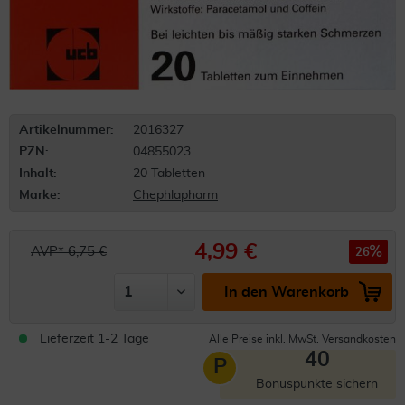
Artikelnummer:
2016327
PZN:
04855023
Inhalt:
20 Tabletten
Marke:
Chephlapharm
4,99 €
AVP* 6,75 €
26
In den Warenkorb
Lieferzeit 1-2 Tage
Alle Preise inkl. MwSt.
Versandkosten
40
P
Bonuspunkte sichern