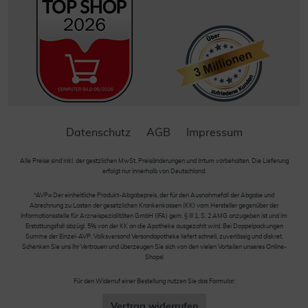
Datenschutz
AGB
Impressum
Alle Preise sind inkl. der gestzlichen MwSt. Preisänderungen und Irrtum vorbehalten. Die Lieferung
erfolgt nur innerhalb von Deutschland.
*AVP= Der einheitliche Produkt-Abgabepreis, der für den Ausnahmefall der Abgabe und
Abrechnung zu Lasten der gesetzlichen Krankenkassen (KK) vom Hersteller gegenüber der
Informationsstelle für Arzneispezialitäten GmbH (IFA) gem. § III 1, S. 2 AMG anzugeben ist und im
Erstattungsfall abzügl. 5% von der KK an die Apotheke ausgezahlt wird. Bei Doppelpackungen
Summe der Einzel-AVP. Volksversand Versandapotheke liefert schnell, zuverlässig und diskret.
Schenken Sie uns Ihr Vertrauen und überzeugen Sie sich von den vielen Vorteilen unseres Online-
Shops!
Für den Widerruf einer Bestellung nutzen Sie das Formular:
Vertrag widerrufen