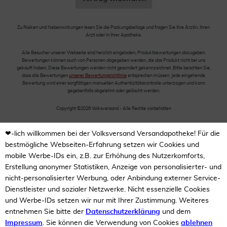
Zu Risiken und Nebenwirkungen lesen Sie die Packungsbeilage und fragen Sie Ihre Ärztin, Ihren
Arzt oder in Ihrer Apotheke.
Alle Besucher unserer Webseite sind herzlich eingeladen, Produktbewertungen abzugeben.
Bewertungen können auch von Personen abgegeben werden, die das Produkt nicht bei uns
gekauft haben. Diese Bewertungen werden nicht gesondert gekennzeichnet. Bitte beachten Sie,
dass alle Bewertungen
unserer Bewertungsrichtlinie
entsprechen müssen. Jede eingehende
Bewertung wird einer sorgfältigen manuellen Authentizitätskontrolle unterzogen und kann
gegebenfalls abgelehnt oder gelöscht werden.
Copyright ©2026 Volksversand - Alle Rechte vorbehalten
❤-lich willkommen bei der Volksversand Versandapotheke! Für die
bestmögliche Webseiten-Erfahrung setzen wir Cookies und
mobile Werbe-IDs ein, z.B. zur Erhöhung des Nutzerkomforts,
Erstellung anonymer Statistiken, Anzeige von personalisierter- und
nicht-personalisierter Werbung, oder Anbindung externer Service-
Dienstleister und sozialer Netzwerke. Nicht essenzielle Cookies
und Werbe-IDs setzen wir nur mit Ihrer Zustimmung. Weiteres
entnehmen Sie bitte der
Datenschutzerklärung
und dem
Impressum
. Sie können die Verwendung von Cookies
ablehnen