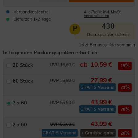
Versandkostenfrei
Alle Preise inkl. MwSt.
Versandkosten
Lieferzeit 1-2 Tage
430
P
Bonuspunkte sichern
Jetzt Bonuspunkte sammeln
In folgenden Packungsgrößen erhältlich
ab
10,59 €
20 Stück
UVP 13,60 €
19
27,99 €
60 Stück
UVP 36,50 €
GRATIS Versand
23
43,99 €
2 x 60
UVP 55,60 €
GRATIS Versand
20
43,99 €
2 x 60
UVP 55,60 €
GRATIS Versand
+ Gratisbeigabe
20