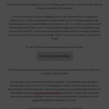
Alle Preise sind inkl. der gestzlichen MwSt. Preisänderungen und Irrtum vorbehalten. Die Lieferung
erfolgt nur innerhalb von Deutschland.
*AVP= Der einheitliche Produkt-Abgabepreis, der für den Ausnahmefall der Abgabe und
Abrechnung zu Lasten der gesetzlichen Krankenkassen (KK) vom Hersteller gegenüber der
Informationsstelle für Arzneispezialitäten GmbH (IFA) gem. § III 1, S. 2 AMG anzugeben ist und im
Erstattungsfall abzügl. 5% von der KK an die Apotheke ausgezahlt wird. Bei Doppelpackungen
Summe der Einzel-AVP. Volksversand Versandapotheke liefert schnell, zuverlässig und diskret.
Schenken Sie uns Ihr Vertrauen und überzeugen Sie sich von den vielen Vorteilen unseres Online-
Shops!
Für den Widerruf einer Bestellung nutzen Sie das Formular:
Vertrag widerrufen
Zu Risiken und Nebenwirkungen lesen Sie die Packungsbeilage und fragen Sie Ihre Ärztin, Ihren
Arzt oder in Ihrer Apotheke.
Alle Besucher unserer Webseite sind herzlich eingeladen, Produktbewertungen abzugeben.
Bewertungen können auch von Personen abgegeben werden, die das Produkt nicht bei uns
gekauft haben. Diese Bewertungen werden nicht gesondert gekennzeichnet. Bitte beachten Sie,
dass alle Bewertungen
unserer Bewertungsrichtlinie
entsprechen müssen. Jede eingehende
Bewertung wird einer sorgfältigen manuellen Authentizitätskontrolle unterzogen und kann
gegebenfalls abgelehnt oder gelöscht werden.
Copyright ©2026 Volksversand - Alle Rechte vorbehalten