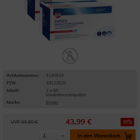
Artikelnummer:
3145919
PZN:
18122620
Inhalt:
2 x 60
Inhalationsampullen
Marke:
Emser
43,99 €
UVP 55,60 €
20
In den Warenkorb